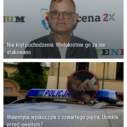
Nie krył pochodzenia. Wielokrotnie go za nie
atakowano
Walentyna wyskoczyła z czwartego piętra. Uciekła
przed gwałtem?