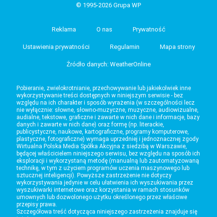
© 1995-2026 Grupa WP
Reklama
O nas
Prywatność
Ustawienia prywatności
Regulamin
Mapa strony
Źródło danych: WeatherOnline
Pobieranie, zwielokrotnianie, przechowywanie lub jakiekolwiek inne
wykorzystywanie treści dostępnych w niniejszym serwisie - bez
względu na ich charakter i sposób wyrażenia (w szczególności lecz
nie wyłącznie: słowne, słowno-muzyczne, muzyczne, audiowizualne,
audialne, tekstowe, graficzne i zawarte w nich dane i informacje, bazy
danych i zawarte w nich dane) oraz formę (np. literackie,
publicystyczne, naukowe, kartograficzne, programy komputerowe,
plastyczne, fotograficzne) wymaga uprzedniej i jednoznacznej zgody
Wirtualna Polska Media Spółka Akcyjna z siedzibą w Warszawie,
będącej właścicielem niniejszego serwisu, bez względu na sposób ich
eksploracji i wykorzystaną metodę (manualną lub zautomatyzowaną
technikę, w tym z użyciem programów uczenia maszynowego lub
sztucznej inteligencji). Powyższe zastrzeżenie nie dotyczy
wykorzystywania jedynie w celu ułatwienia ich wyszukiwania przez
wyszukiwarki internetowe oraz korzystania w ramach stosunków
umownych lub dozwolonego użytku określonego przez właściwe
przepisy prawa.
Szczegółowa treść dotycząca niniejszego zastrzeżenia znajduje się