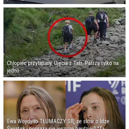
Chłopiec przyłapany. Ujęcia z Tatr. Patrzą tylko na
jedno
Ewa Woydyłło TŁUMACZY SIĘ ze słów o Idze
Świątek i pogrąża się jeszcze bardziej? "Ta