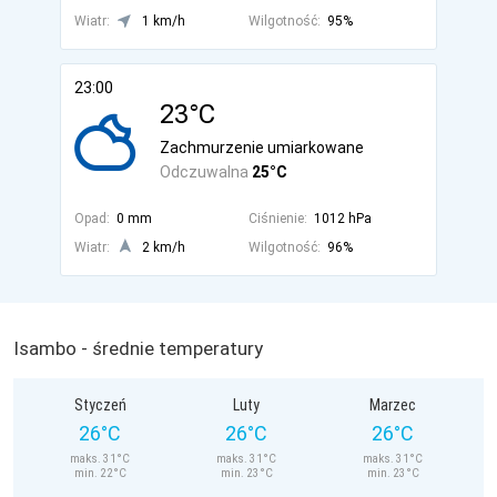
Wiatr:
1 km/h
Wilgotność:
95%
23:00
23°C
Zachmurzenie umiarkowane
Odczuwalna
25°C
Opad:
0 mm
Ciśnienie:
1012 hPa
Wiatr:
2 km/h
Wilgotność:
96%
Isambo - średnie temperatury
Styczeń
Luty
Marzec
26°C
26°C
26°C
maks. 31°C
maks. 31°C
maks. 31°C
min. 22°C
min. 23°C
min. 23°C