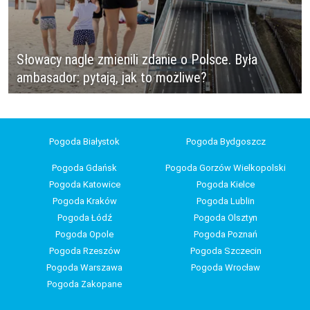
Słowacy nagle zmienili zdanie o Polsce. Była
ambasador: pytają, jak to możliwe?
Pogoda Białystok
Pogoda Bydgoszcz
Pogoda Gdańsk
Pogoda Gorzów Wielkopolski
Pogoda Katowice
Pogoda Kielce
Pogoda Kraków
Pogoda Lublin
Pogoda Łódź
Pogoda Olsztyn
Pogoda Opole
Pogoda Poznań
Pogoda Rzeszów
Pogoda Szczecin
Pogoda Warszawa
Pogoda Wrocław
Pogoda Zakopane