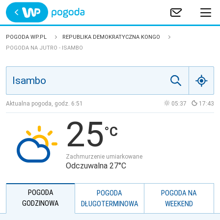
Trwa ładowanie
POLSKA
POGODA WP.PL
REPUBLIKA DEMOKRATYCZNA KONGO
POGODA NA JUTRO - ISAMBO
EUROPA
ŚWIAT
Aktualna pogoda, godz.
6:51
05:37
17:43
JAKOŚĆ POWIETRZA
25
Zachmurzenie umiarkowane
Odczuwalna 27°C
POGODA
POGODA
POGODA NA
GODZINOWA
DŁUGOTERMINOWA
WEEKEND