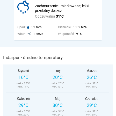
Zachmurzenie umiarkowane, lekki
przelotny deszcz
Odczuwalna
31°C
Opad:
0.2 mm
Ciśnienie:
1002 hPa
Wiatr:
1 km/h
Wilgotność:
91%
Indarpur - średnie temperatury
Styczeń
Luty
Marzec
16°C
20°C
26°C
maks. 23°C
maks. 26°C
maks. 32°C
min. 11°C
min. 13°C
min. 18°C
Kwiecień
Maj
Czerwiec
29°C
30°C
29°C
maks. 35°C
maks. 34°C
maks. 32°C
min. 22°C
min. 24°C
min. 25°C