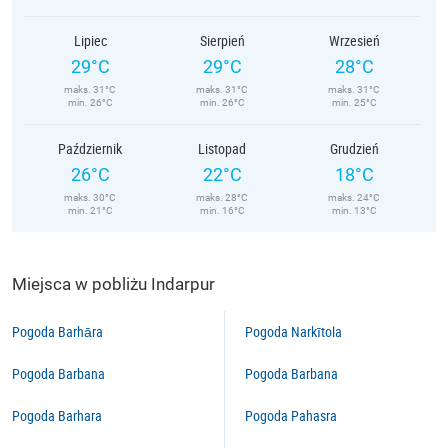
Lipiec
Sierpień
Wrzesień
29°C
29°C
28°C
maks. 31°C
maks. 31°C
maks. 31°C
min. 26°C
min. 26°C
min. 25°C
Październik
Listopad
Grudzień
26°C
22°C
18°C
maks. 30°C
maks. 28°C
maks. 24°C
min. 21°C
min. 16°C
min. 13°C
Miejsca w pobliżu Indarpur
Pogoda Barhāra
Pogoda Narkītola
Pogoda Barbana
Pogoda Barbana
Pogoda Barhara
Pogoda Pahasra