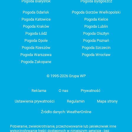
Pogoda Białystok
Pogoda Bydgoszcz
Pogoda Gdańsk
Pogoda Gorzów Wielkopolski
Pogoda Katowice
Pogoda Kielce
Pogoda Kraków
Pogoda Lublin
Pogoda Łódź
Pogoda Olsztyn
Pogoda Opole
Pogoda Poznań
Pogoda Rzeszów
Pogoda Szczecin
Pogoda Warszawa
Pogoda Wrocław
Pogoda Zakopane
© 1995-2026 Grupa WP
Reklama
O nas
Prywatność
Ustawienia prywatności
Regulamin
Mapa strony
Źródło danych: WeatherOnline
Pobieranie, zwielokrotnianie, przechowywanie lub jakiekolwiek inne
wykorzystywanie treści dostępnych w niniejszym serwisie - bez