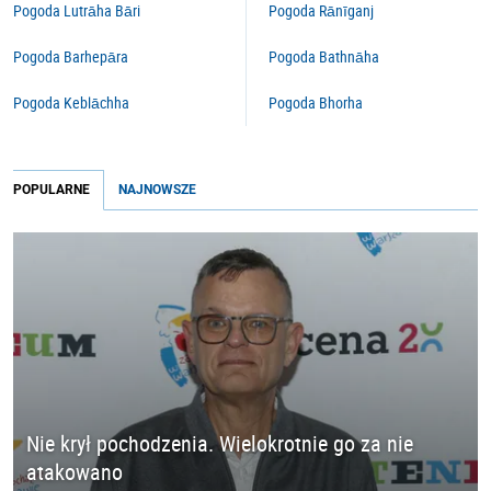
Pogoda Lutrāha Bāri
Pogoda Rānīganj
Pogoda Barhepāra
Pogoda Bathnāha
Pogoda Keblāchha
Pogoda Bhorha
POPULARNE
NAJNOWSZE
Nie krył pochodzenia. Wielokrotnie go za nie
atakowano