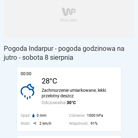
Pogoda Indarpur - pogoda godzinowa na
jutro
- sobota 8 sierpnia
00:00
28°C
Zachmurzenie umiarkowane, lekki
przelotny deszcz
Odczuwalna
30°C
Opad:
0 mm
Ciśnienie:
1000 hPa
Wiatr:
2 km/h
Wilgotność:
91%