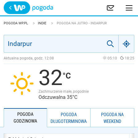
Trwa ładowanie
POLSKA
POGODA WP.PL
INDIE
POGODA NA JUTRO - INDARPUR
EUROPA
ŚWIAT
Aktualna pogoda, godz.
12:08
05:10
18:25
32
JAKOŚĆ POWIETRZA
Zachmurzenie małe, pogodnie
Odczuwalna 35°C
POGODA
POGODA
POGODA NA
GODZINOWA
DŁUGOTERMINOWA
WEEKEND