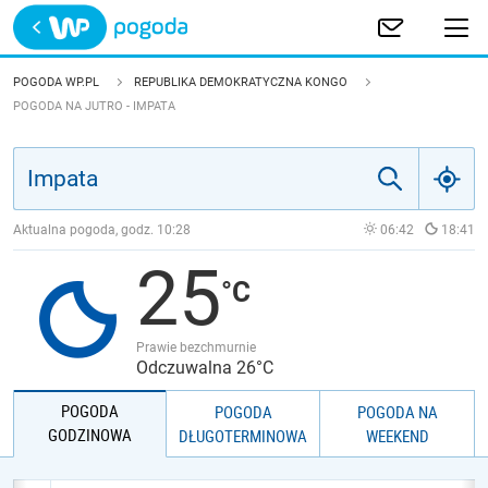
Trwa ładowanie
POLSKA
POGODA WP.PL
REPUBLIKA DEMOKRATYCZNA KONGO
POGODA NA JUTRO - IMPATA
EUROPA
ŚWIAT
Aktualna pogoda, godz.
10:28
06:42
18:41
JAKOŚĆ POWIETRZA
25
Prawie bezchmurnie
Odczuwalna 26°C
POGODA
POGODA
POGODA NA
GODZINOWA
DŁUGOTERMINOWA
WEEKEND