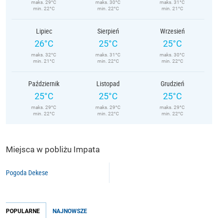
maks. 29°C
maks. 30°C
maks. 31°C
min. 22°C
min. 22°C
min. 21°C
Lipiec
Sierpień
Wrzesień
26°C
25°C
25°C
maks. 32°C
maks. 31°C
maks. 30°C
min. 21°C
min. 22°C
min. 22°C
Październik
Listopad
Grudzień
25°C
25°C
25°C
maks. 29°C
maks. 29°C
maks. 29°C
min. 22°C
min. 22°C
min. 22°C
Miejsca w pobliżu Impata
Pogoda Dekese
POPULARNE
NAJNOWSZE