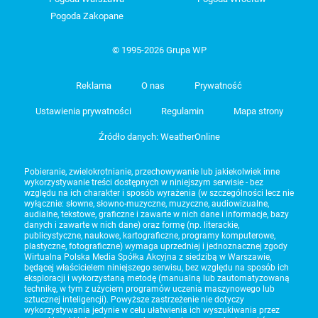
Pogoda Zakopane
© 1995-2026 Grupa WP
Reklama
O nas
Prywatność
Ustawienia prywatności
Regulamin
Mapa strony
Źródło danych: WeatherOnline
Pobieranie, zwielokrotnianie, przechowywanie lub jakiekolwiek inne
wykorzystywanie treści dostępnych w niniejszym serwisie - bez
względu na ich charakter i sposób wyrażenia (w szczególności lecz nie
wyłącznie: słowne, słowno-muzyczne, muzyczne, audiowizualne,
audialne, tekstowe, graficzne i zawarte w nich dane i informacje, bazy
danych i zawarte w nich dane) oraz formę (np. literackie,
publicystyczne, naukowe, kartograficzne, programy komputerowe,
plastyczne, fotograficzne) wymaga uprzedniej i jednoznacznej zgody
Wirtualna Polska Media Spółka Akcyjna z siedzibą w Warszawie,
będącej właścicielem niniejszego serwisu, bez względu na sposób ich
eksploracji i wykorzystaną metodę (manualną lub zautomatyzowaną
technikę, w tym z użyciem programów uczenia maszynowego lub
sztucznej inteligencji). Powyższe zastrzeżenie nie dotyczy
wykorzystywania jedynie w celu ułatwienia ich wyszukiwania przez