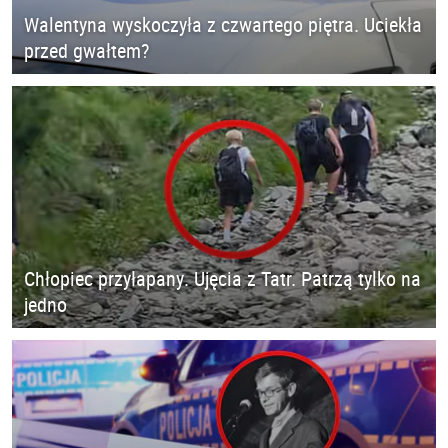
Walentyna wyskoczyła z czwartego piętra. Uciekła
przed gwałtem?
Chłopiec przyłapany. Ujęcia z Tatr. Patrzą tylko na
jedno