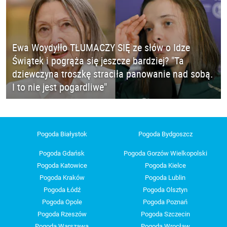
Ewa Woydyłło TŁUMACZY SIĘ ze słów o Idze
Świątek i pogrąża się jeszcze bardziej? "Ta
dziewczyna troszkę straciła panowanie nad sobą.
I to nie jest pogardliwe"
Pogoda Białystok
Pogoda Bydgoszcz
Pogoda Gdańsk
Pogoda Gorzów Wielkopolski
Pogoda Katowice
Pogoda Kielce
Pogoda Kraków
Pogoda Lublin
Pogoda Łódź
Pogoda Olsztyn
Pogoda Opole
Pogoda Poznań
Pogoda Rzeszów
Pogoda Szczecin
Pogoda Warszawa
Pogoda Wrocław