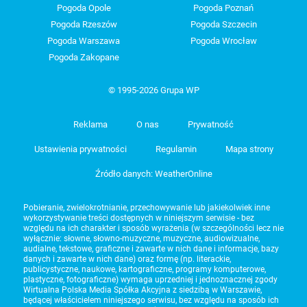
Pogoda Opole
Pogoda Poznań
Pogoda Rzeszów
Pogoda Szczecin
Pogoda Warszawa
Pogoda Wrocław
Pogoda Zakopane
© 1995-2026 Grupa WP
Reklama
O nas
Prywatność
Ustawienia prywatności
Regulamin
Mapa strony
Źródło danych: WeatherOnline
Pobieranie, zwielokrotnianie, przechowywanie lub jakiekolwiek inne
wykorzystywanie treści dostępnych w niniejszym serwisie - bez
względu na ich charakter i sposób wyrażenia (w szczególności lecz nie
wyłącznie: słowne, słowno-muzyczne, muzyczne, audiowizualne,
audialne, tekstowe, graficzne i zawarte w nich dane i informacje, bazy
danych i zawarte w nich dane) oraz formę (np. literackie,
publicystyczne, naukowe, kartograficzne, programy komputerowe,
plastyczne, fotograficzne) wymaga uprzedniej i jednoznacznej zgody
Wirtualna Polska Media Spółka Akcyjna z siedzibą w Warszawie,
będącej właścicielem niniejszego serwisu, bez względu na sposób ich