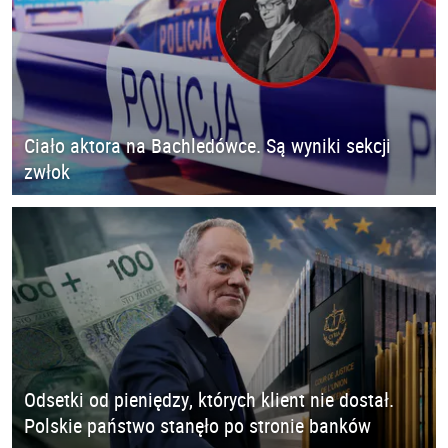
Ciało aktora na Bachledówce. Są wyniki sekcji
zwłok
Odsetki od pieniędzy, których klient nie dostał.
Polskie państwo stanęło po stronie banków