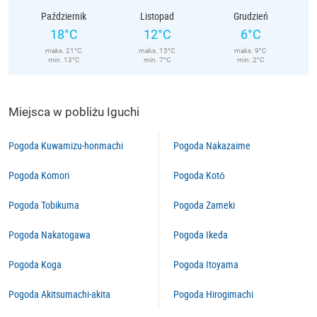
Październik
Listopad
Grudzień
18°C
12°C
6°C
maks. 21°C
maks. 15°C
maks. 9°C
min. 13°C
min. 7°C
min. 2°C
Miejsca w pobliżu Iguchi
Pogoda Kuwamizu-honmachi
Pogoda Nakazaime
Pogoda Komori
Pogoda Kotō
Pogoda Tobikuma
Pogoda Zameki
Pogoda Nakatogawa
Pogoda Ikeda
Pogoda Koga
Pogoda Itoyama
Pogoda Akitsumachi-akita
Pogoda Hirogimachi