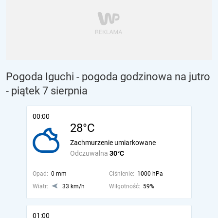
Pogoda Iguchi - pogoda godzinowa na jutro
- piątek 7 sierpnia
00:00
28°C
Zachmurzenie umiarkowane
Odczuwalna
30°C
Opad:
0 mm
Ciśnienie:
1000 hPa
Wiatr:
33 km/h
Wilgotność:
59%
01:00