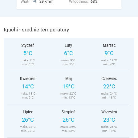
Wiatr:
29 km/h
Wilgotność:
63%
Iguchi - średnie temperatury
Styczeń
Luty
Marzec
5°C
6°C
9°C
maks. 7°C
maks. 9°C
maks. 12°C
min. 0°C
min. 1°C
min. 4°C
Kwiecień
Maj
Czerwiec
14°C
19°C
22°C
maks. 18°C
maks. 22°C
maks. 24°C
min. 9°C
min. 13°C
min. 18°C
Lipiec
Sierpień
Wrzesień
26°C
26°C
23°C
maks. 28°C
maks. 29°C
maks. 26°C
min. 22°C
min. 22°C
min. 19°C