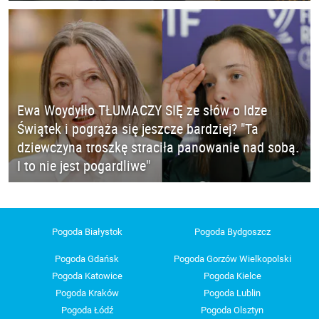
Ewa Woydyłło TŁUMACZY SIĘ ze słów o Idze
Świątek i pogrąża się jeszcze bardziej? "Ta
dziewczyna troszkę straciła panowanie nad sobą.
I to nie jest pogardliwe"
Pogoda Białystok
Pogoda Bydgoszcz
Pogoda Gdańsk
Pogoda Gorzów Wielkopolski
Pogoda Katowice
Pogoda Kielce
Pogoda Kraków
Pogoda Lublin
Pogoda Łódź
Pogoda Olsztyn