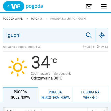
Trwa ładowanie
POLSKA
POGODA WP.PL
JAPONIA
POGODA NA JUTRO - IGUCHI
EUROPA
ŚWIAT
Aktualna pogoda, godz.
1:39
05:34
19:13
34
JAKOŚĆ POWIETRZA
Zachmurzenie małe, pogodnie
Odczuwalna 38°C
POGODA
POGODA
POGODA NA
GODZINOWA
DŁUGOTERMINOWA
WEEKEND