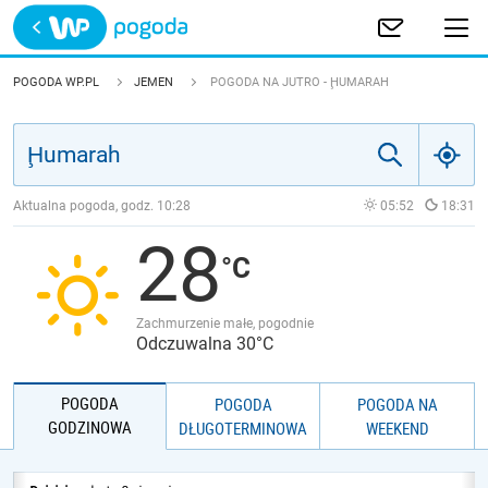
Trwa ładowanie
POLSKA
POGODA WP.PL
JEMEN
POGODA NA JUTRO - ḨUMARAH
EUROPA
ŚWIAT
Aktualna pogoda, godz.
10:28
05:52
18:31
28
JAKOŚĆ POWIETRZA
Zachmurzenie małe, pogodnie
Odczuwalna 30°C
POGODA
POGODA
POGODA NA
GODZINOWA
DŁUGOTERMINOWA
WEEKEND