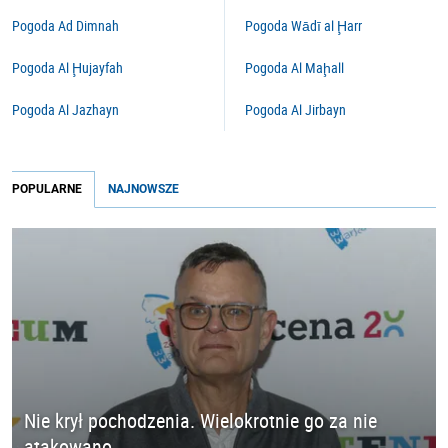
Pogoda Ad Dimnah
Pogoda Wādī al Ḩarr
Pogoda Al Ḩujayfah
Pogoda Al Maḩall
Pogoda Al Jazhayn
Pogoda Al Jirbayn
POPULARNE
NAJNOWSZE
Nie krył pochodzenia. Wielokrotnie go za nie
atakowano