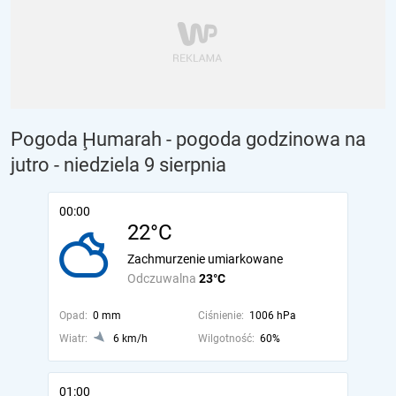
Pogoda Ḩumarah - pogoda godzinowa na
jutro
- niedziela 9 sierpnia
00:00
22°C
Zachmurzenie umiarkowane
Odczuwalna
23°C
Opad:
0 mm
Ciśnienie:
1006 hPa
Wiatr:
6 km/h
Wilgotność:
60%
01:00