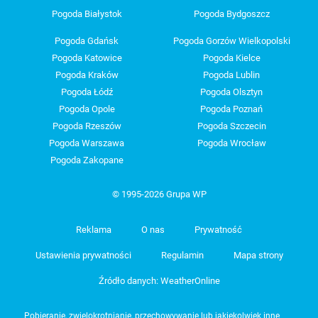
Pogoda Białystok
Pogoda Bydgoszcz
Pogoda Gdańsk
Pogoda Gorzów Wielkopolski
Pogoda Katowice
Pogoda Kielce
Pogoda Kraków
Pogoda Lublin
Pogoda Łódź
Pogoda Olsztyn
Pogoda Opole
Pogoda Poznań
Pogoda Rzeszów
Pogoda Szczecin
Pogoda Warszawa
Pogoda Wrocław
Pogoda Zakopane
© 1995-2026 Grupa WP
Reklama
O nas
Prywatność
Ustawienia prywatności
Regulamin
Mapa strony
Źródło danych: WeatherOnline
Pobieranie, zwielokrotnianie, przechowywanie lub jakiekolwiek inne