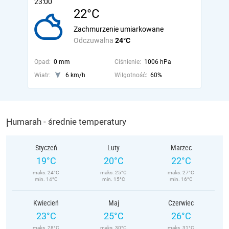
23:00
22°C
Zachmurzenie umiarkowane
Odczuwalna
24°C
Opad:
0 mm
Ciśnienie:
1006 hPa
Wiatr:
6 km/h
Wilgotność:
60%
Ḩumarah - średnie temperatury
Styczeń
Luty
Marzec
19°C
20°C
22°C
maks. 24°C
maks. 25°C
maks. 27°C
min. 14°C
min. 15°C
min. 16°C
Kwiecień
Maj
Czerwiec
23°C
25°C
26°C
maks. 28°C
maks. 30°C
maks. 31°C