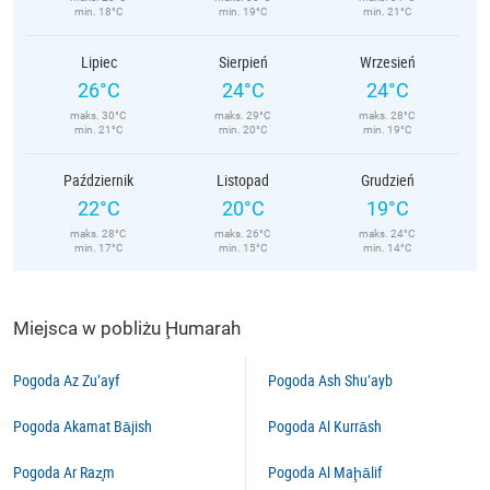
min. 18°C
min. 19°C
min. 21°C
Lipiec
Sierpień
Wrzesień
26°C
24°C
24°C
maks. 30°C
maks. 29°C
maks. 28°C
min. 21°C
min. 20°C
min. 19°C
Październik
Listopad
Grudzień
22°C
20°C
19°C
maks. 28°C
maks. 26°C
maks. 24°C
min. 17°C
min. 15°C
min. 14°C
Miejsca w pobliżu Ḩumarah
Pogoda Az Zu‘ayf
Pogoda Ash Shu‘ayb
Pogoda Akamat Bājish
Pogoda Al Kurrāsh
Pogoda Ar Raz̧m
Pogoda Al Maḩālif