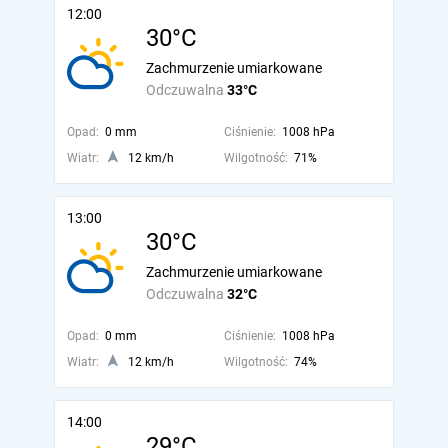
12:00
30°C
Zachmurzenie umiarkowane
Odczuwalna
33°C
Opad:
0 mm
Ciśnienie:
1008 hPa
Wiatr:
12 km/h
Wilgotność:
71%
13:00
30°C
Zachmurzenie umiarkowane
Odczuwalna
32°C
Opad:
0 mm
Ciśnienie:
1008 hPa
Wiatr:
12 km/h
Wilgotność:
74%
14:00
29°C