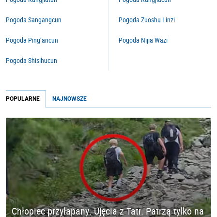
Pogoda Sangangcun
Pogoda Zuoshu Linzi
Pogoda Ping’ancun
Pogoda Nijia Wazi
Pogoda Shisihucun
POPULARNE
NAJNOWSZE
Chłopiec przyłapany. Ujęcia z Tatr. Patrzą tylko na