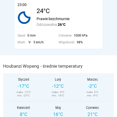
23:00
24°C
Prawie bezchmurnie
Odczuwalna
26°C
Opad:
0 mm
Ciśnienie:
1008 hPa
Wiatr:
5 km/h
Wilgotność:
98%
Houbanzi Wopeng - średnie temperatury
Styczeń
Luty
Marzec
-17°C
-12°C
-2°C
maks. -12°C
maks. -6°C
maks. 3°C
min. -23°C
min. -18°C
min. -8°C
Kwiecień
Maj
Czerwiec
8°C
16°C
21°C