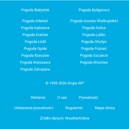
Pogoda Białystok
Pogoda Bydgoszcz
Pogoda Gdańsk
Pogoda Gorzów Wielkopolski
Pogoda Katowice
Pogoda Kielce
Pogoda Kraków
Pogoda Lublin
Pogoda Łódź
Pogoda Olsztyn
Pogoda Opole
Pogoda Poznań
Pogoda Rzeszów
Pogoda Szczecin
Pogoda Warszawa
Pogoda Wrocław
Pogoda Zakopane
© 1995-2026 Grupa WP
Reklama
O nas
Prywatność
Ustawienia prywatności
Regulamin
Mapa strony
Źródło danych: WeatherOnline