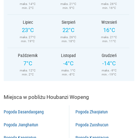
maks. 14°C
maks. 21°C
maks. 26°C
min. 2°C
min. 9°C
min. 16°C
Lipiec
Sierpień
Wrzesień
23°C
22°C
16°C
maks. 27°C
maks. 26°C
maks. 21°C
min. 19°C
min. 18°C
min. 11°C
Październik
Listopad
Grudzień
7°C
-4°C
-14°C
maks. 12°C
maks. 1°C
maks. -9°C
min. 2°C
min. -8°C
min. -19°C
Miejsca w pobliżu Houbanzi Wopeng
Pogoda Dasandaogang
Pogoda Zhaojiatun
Pogoda Jianghaitun
Pogoda Zuoshucun
Pogoda Kangjiatun
Pogoda Kangjiacun