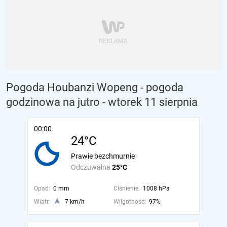
Pogoda Houbanzi Wopeng - pogoda
godzinowa na jutro
- wtorek 11 sierpnia
00:00
24°C
Prawie bezchmurnie
Odczuwalna
25°C
Opad:
0 mm
Ciśnienie:
1008 hPa
Wiatr:
7 km/h
Wilgotność:
97%