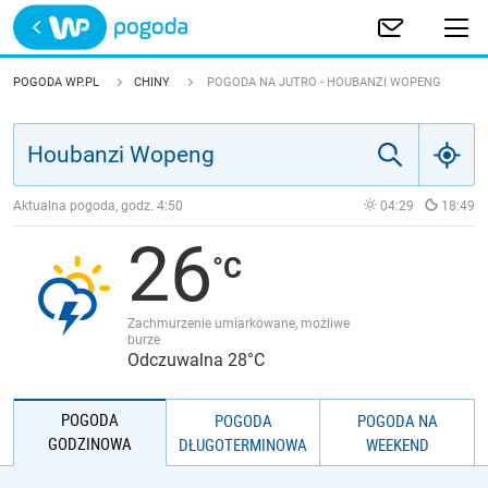
Trwa ładowanie
POLSKA
POGODA WP.PL
CHINY
POGODA NA JUTRO - HOUBANZI WOPENG
EUROPA
ŚWIAT
Aktualna pogoda, godz.
4:50
04:29
18:49
26
JAKOŚĆ POWIETRZA
Zachmurzenie umiarkowane, możliwe
burze
Odczuwalna 28°C
POGODA
POGODA
POGODA NA
GODZINOWA
DŁUGOTERMINOWA
WEEKEND