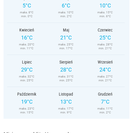
5°C
6°C
10°C
maks. 8°C
maks. 10°C
maks. 15°C
min. 0°C
min. 2°C
min. 6°C
Kwiecień
Maj
Czerwiec
16°C
21°C
25°C
maks. 20°C
maks. 25°C
maks. 28°C
min. 11°C
min. 17°C
min. 21°C
Lipiec
Sierpień
Wrzesień
29°C
28°C
24°C
maks. 32°C
maks. 31°C
maks. 27°C
min. 25°C
min. 25°C
min. 21°C
Październik
Listopad
Grudzień
19°C
13°C
7°C
maks. 23°C
maks. 17°C
maks. 11°C
min. 15°C
min. 9°C
min. 2°C