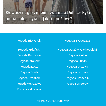
Słowacy nagle zmienili zdanie o Polsce. Była
ambasador: pytają, jak to możliwe?
Pogoda Białystok
Pogoda Bydgoszcz
Pogoda Gdańsk
Pogoda Gorzów Wielkopolski
Pogoda Katowice
Pogoda Kielce
Pogoda Kraków
Pogoda Lublin
Pogoda Łódź
Pogoda Olsztyn
Pogoda Opole
Pogoda Poznań
Pogoda Rzeszów
Pogoda Szczecin
Pogoda Warszawa
Pogoda Wrocław
Pogoda Zakopane
© 1995-2026 Grupa WP