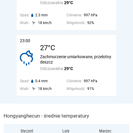
Odczuwalna
29°C
Opad:
2.3 mm
Ciśnienie:
997 hPa
Wiatr:
18 km/h
Wilgotność:
92%
23:00
27°C
Zachmurzenie umiarkowane, przelotny
deszcz
Odczuwalna
29°C
Opad:
0.4 mm
Ciśnienie:
997 hPa
Wiatr:
18 km/h
Wilgotność:
91%
Hongyanghecun - średnie temperatury
Styczeń
Luty
Marzec