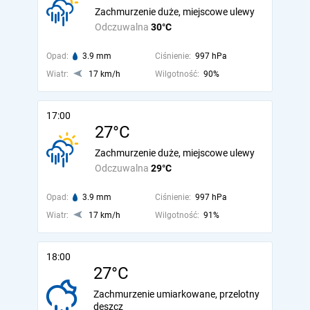
Zachmurzenie duże, miejscowe ulewy
Odczuwalna
30°C
Opad:
3.9 mm
Ciśnienie:
997 hPa
Wiatr:
17 km/h
Wilgotność:
90%
17:00
27°C
Zachmurzenie duże, miejscowe ulewy
Odczuwalna
29°C
Opad:
3.9 mm
Ciśnienie:
997 hPa
Wiatr:
17 km/h
Wilgotność:
91%
18:00
27°C
Zachmurzenie umiarkowane, przelotny
deszcz