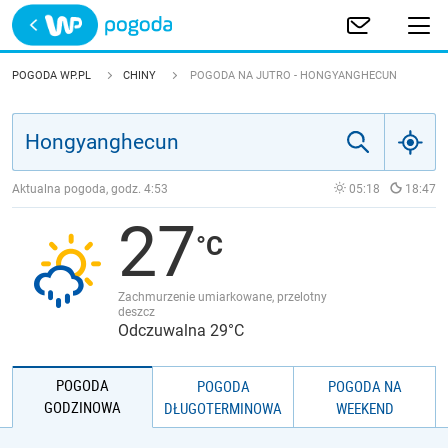
Trwa ładowanie
POLSKA
POGODA WP.PL
CHINY
POGODA NA JUTRO - HONGYANGHECUN
EUROPA
ŚWIAT
Aktualna pogoda, godz.
4:53
05:18
18:47
27
JAKOŚĆ POWIETRZA
Zachmurzenie umiarkowane, przelotny
deszcz
Odczuwalna 29°C
POGODA
POGODA
POGODA NA
GODZINOWA
DŁUGOTERMINOWA
WEEKEND