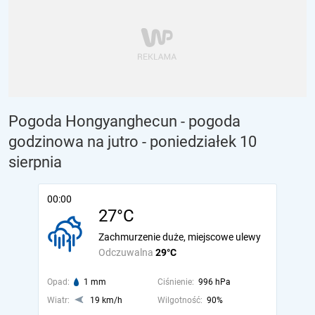
Pogoda Hongyanghecun - pogoda
godzinowa na jutro
- poniedziałek 10
sierpnia
00:00
27°C
Zachmurzenie duże, miejscowe ulewy
Odczuwalna
29°C
Opad:
1 mm
Ciśnienie:
996 hPa
Wiatr:
19 km/h
Wilgotność:
90%