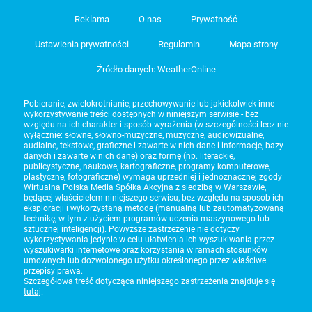
Reklama
O nas
Prywatność
Ustawienia prywatności
Regulamin
Mapa strony
Źródło danych: WeatherOnline
Pobieranie, zwielokrotnianie, przechowywanie lub jakiekolwiek inne
wykorzystywanie treści dostępnych w niniejszym serwisie - bez
względu na ich charakter i sposób wyrażenia (w szczególności lecz nie
wyłącznie: słowne, słowno-muzyczne, muzyczne, audiowizualne,
audialne, tekstowe, graficzne i zawarte w nich dane i informacje, bazy
danych i zawarte w nich dane) oraz formę (np. literackie,
publicystyczne, naukowe, kartograficzne, programy komputerowe,
plastyczne, fotograficzne) wymaga uprzedniej i jednoznacznej zgody
Wirtualna Polska Media Spółka Akcyjna z siedzibą w Warszawie,
będącej właścicielem niniejszego serwisu, bez względu na sposób ich
eksploracji i wykorzystaną metodę (manualną lub zautomatyzowaną
technikę, w tym z użyciem programów uczenia maszynowego lub
sztucznej inteligencji). Powyższe zastrzeżenie nie dotyczy
wykorzystywania jedynie w celu ułatwienia ich wyszukiwania przez
wyszukiwarki internetowe oraz korzystania w ramach stosunków
umownych lub dozwolonego użytku określonego przez właściwe
przepisy prawa.
Szczegółowa treść dotycząca niniejszego zastrzeżenia znajduje się
tutaj
.