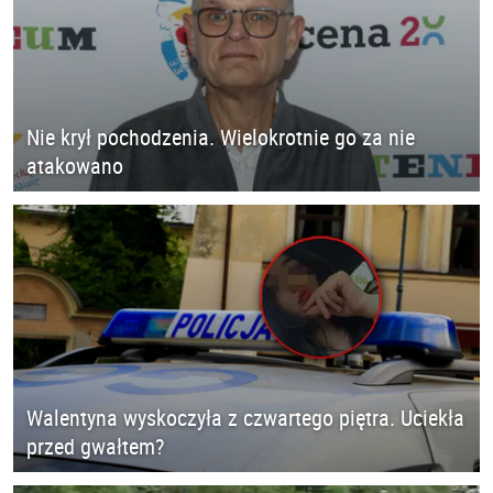
Nie krył pochodzenia. Wielokrotnie go za nie
atakowano
Walentyna wyskoczyła z czwartego piętra. Uciekła
przed gwałtem?