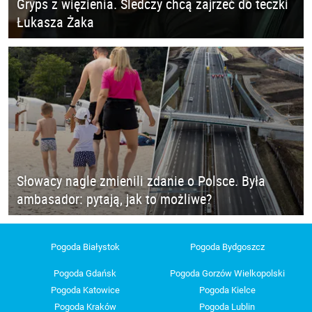
Gryps z więzienia. Śledczy chcą zajrzeć do teczki
Łukasza Żaka
Słowacy nagle zmienili zdanie o Polsce. Była
ambasador: pytają, jak to możliwe?
Pogoda Białystok
Pogoda Bydgoszcz
Pogoda Gdańsk
Pogoda Gorzów Wielkopolski
Pogoda Katowice
Pogoda Kielce
Pogoda Kraków
Pogoda Lublin