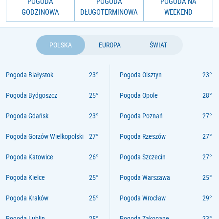
POGODA
POGODA
POGODA NA
GODZINOWA
DŁUGOTERMINOWA
WEEKEND
POLSKA
EUROPA
ŚWIAT
Pogoda Białystok
Pogoda Olsztyn
Pogoda Bydgoszcz
Pogoda Opole
Pogoda Gdańsk
Pogoda Poznań
Pogoda Gorzów Wielkopolski
Pogoda Rzeszów
Pogoda Katowice
Pogoda Szczecin
Pogoda Kielce
Pogoda Warszawa
Pogoda Kraków
Pogoda Wrocław
Pogoda Lublin
Pogoda Zakopane