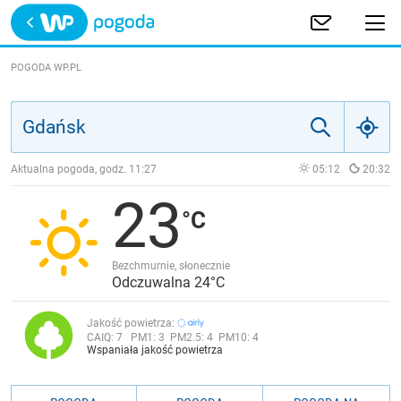
Trwa ładowanie
POLSKA
POGODA WP.PL
EUROPA
ŚWIAT
Aktualna pogoda, godz.
11:27
05:12
20:32
23
JAKOŚĆ POWIETRZA
Bezchmurnie, słonecznie
Odczuwalna 24°C
Jakość powietrza:
CAIQ:
7
PM1:
3
PM2.5:
4
PM10:
4
Wspaniała jakość powietrza