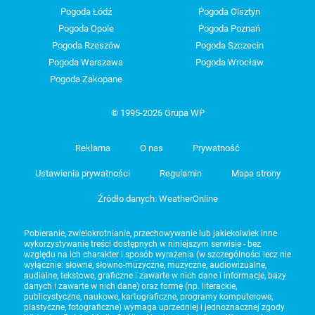
Pogoda Łódź
Pogoda Olsztyn
Pogoda Opole
Pogoda Poznań
Pogoda Rzeszów
Pogoda Szczecin
Pogoda Warszawa
Pogoda Wrocław
Pogoda Zakopane
© 1995-2026 Grupa WP
Reklama
O nas
Prywatność
Ustawienia prywatności
Regulamin
Mapa strony
Źródło danych: WeatherOnline
Pobieranie, zwielokrotnianie, przechowywanie lub jakiekolwiek inne
wykorzystywanie treści dostępnych w niniejszym serwisie - bez
względu na ich charakter i sposób wyrażenia (w szczególności lecz nie
wyłącznie: słowne, słowno-muzyczne, muzyczne, audiowizualne,
audialne, tekstowe, graficzne i zawarte w nich dane i informacje, bazy
danych i zawarte w nich dane) oraz formę (np. literackie,
publicystyczne, naukowe, kartograficzne, programy komputerowe,
plastyczne, fotograficzne) wymaga uprzedniej i jednoznacznej zgody