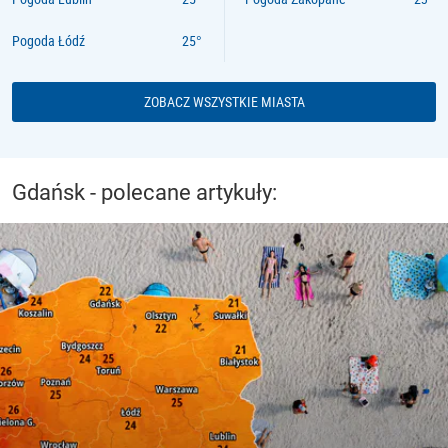
Pogoda Łódź
ZOBACZ WSZYSTKIE MIASTA
Gdańsk - polecane artykuły: