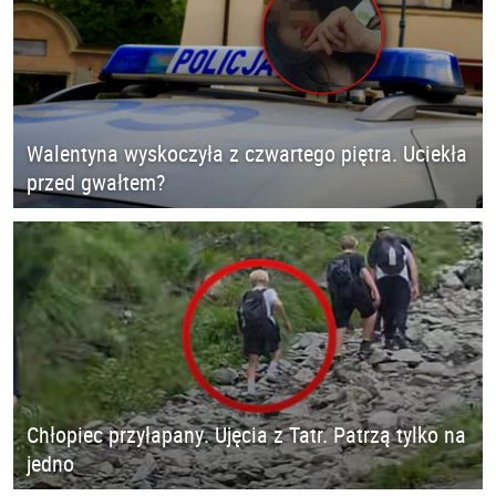
Walentyna wyskoczyła z czwartego piętra. Uciekła
przed gwałtem?
Chłopiec przyłapany. Ujęcia z Tatr. Patrzą tylko na
jedno