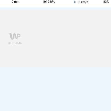
0 mm
1019 hPa
83%
0 km/h