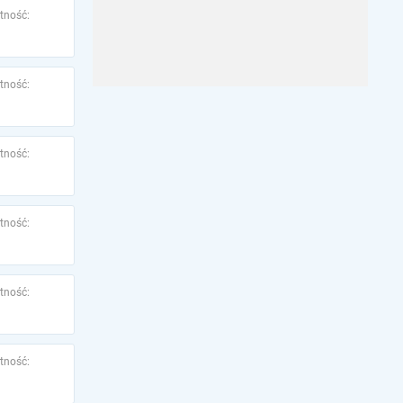
tność:
tność:
tność:
tność:
tność:
tność: