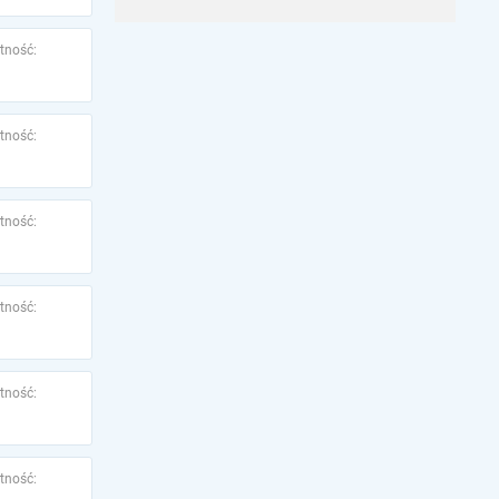
tność:
tność:
tność:
tność:
tność:
tność: