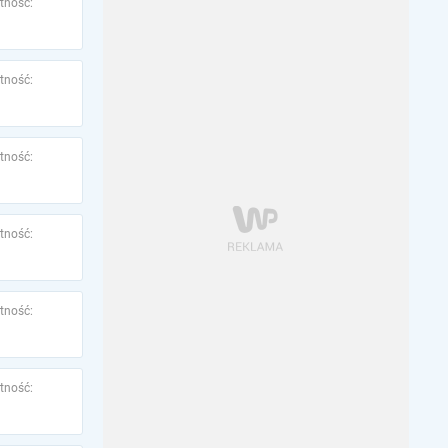
tność:
tność:
tność:
tność:
tność:
tność: