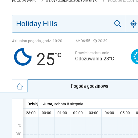
POGODA WP.PL
STANY ZJEDNOCZONE AMERYKI
POGODA NA JUTRO
Aktualna pogoda, godz.
10:20
06:55
20:39
25
Prawie bezchmurnie
Odczuwalna 28°C
Pogoda godzinowa
°C
38°