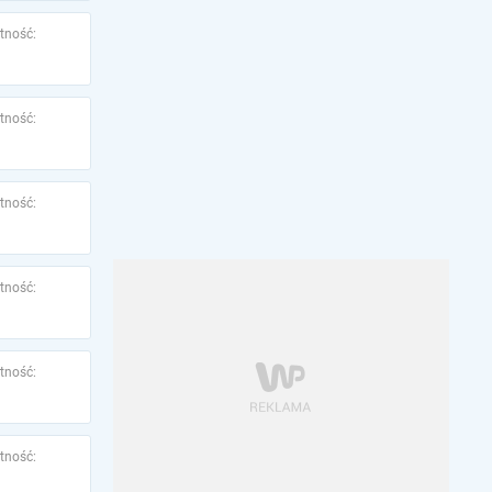
tność:
tność:
tność:
tność:
tność:
tność: