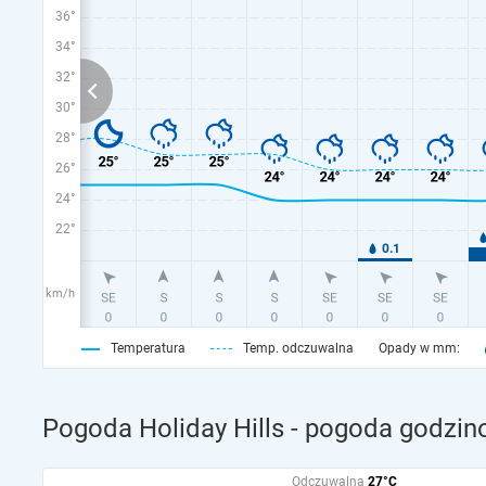
36°
34°
32°
30°
28°
26°
24°
22°
km/h
Temperatura
Temp. odczuwalna
Opady w mm:
Pogoda Holiday Hills - pogoda godzin
Odczuwalna
27°C