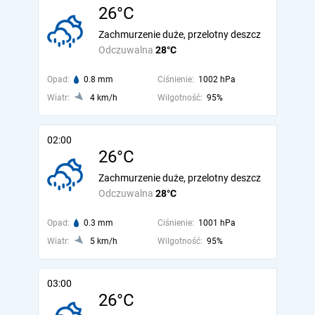
26°C
Zachmurzenie duże, przelotny deszcz
Odczuwalna
28°C
Opad:
0.8 mm
Ciśnienie:
1002 hPa
Wiatr:
4 km/h
Wilgotność:
95%
02:00
26°C
Zachmurzenie duże, przelotny deszcz
Odczuwalna
28°C
Opad:
0.3 mm
Ciśnienie:
1001 hPa
Wiatr:
5 km/h
Wilgotność:
95%
03:00
26°C