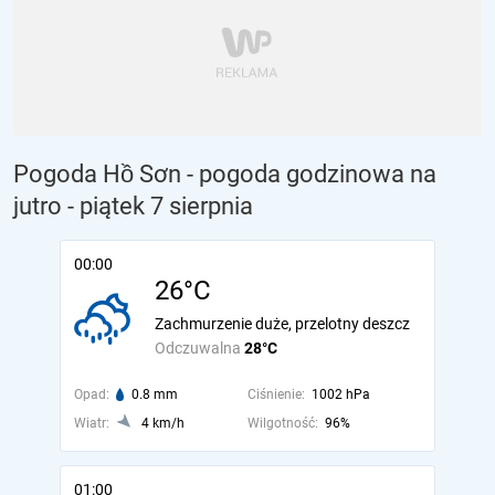
Pogoda Hồ Sơn - pogoda godzinowa na
jutro
- piątek 7 sierpnia
00:00
26°C
Zachmurzenie duże, przelotny deszcz
Odczuwalna
28°C
Opad:
0.8 mm
Ciśnienie:
1002 hPa
Wiatr:
4 km/h
Wilgotność:
96%
01:00