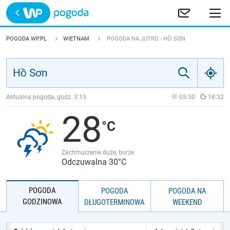
Trwa ładowanie
POLSKA
POGODA WP.PL
WIETNAM
POGODA NA JUTRO - HỒ SƠN
EUROPA
ŚWIAT
Aktualna pogoda, godz.
3:13
05:30
18:32
28
JAKOŚĆ POWIETRZA
Zachmurzenie duże, burze
Odczuwalna 30°C
POGODA
POGODA
POGODA NA
GODZINOWA
DŁUGOTERMINOWA
WEEKEND