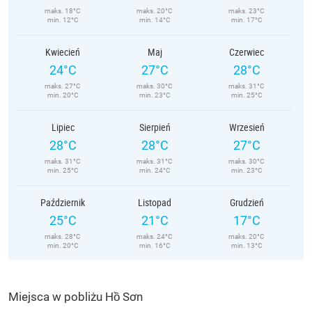
maks. 18°C
maks. 20°C
maks. 23°C
min. 12°C
min. 14°C
min. 17°C
Kwiecień
Maj
Czerwiec
24°C
27°C
28°C
maks. 27°C
maks. 30°C
maks. 31°C
min. 20°C
min. 23°C
min. 25°C
Lipiec
Sierpień
Wrzesień
28°C
28°C
27°C
maks. 31°C
maks. 31°C
maks. 30°C
min. 25°C
min. 24°C
min. 23°C
Październik
Listopad
Grudzień
25°C
21°C
17°C
maks. 28°C
maks. 24°C
maks. 20°C
min. 20°C
min. 16°C
min. 13°C
Miejsca w pobliżu Hồ Sơn