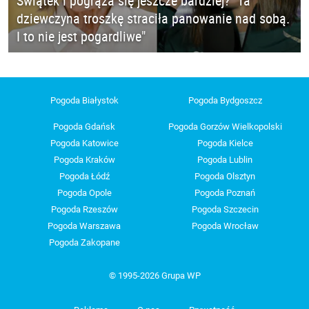
Świątek i pogrąża się jeszcze bardziej? "Ta
dziewczyna troszkę straciła panowanie nad sobą.
I to nie jest pogardliwe"
Pogoda Białystok
Pogoda Bydgoszcz
Pogoda Gdańsk
Pogoda Gorzów Wielkopolski
Pogoda Katowice
Pogoda Kielce
Pogoda Kraków
Pogoda Lublin
Pogoda Łódź
Pogoda Olsztyn
Pogoda Opole
Pogoda Poznań
Pogoda Rzeszów
Pogoda Szczecin
Pogoda Warszawa
Pogoda Wrocław
Pogoda Zakopane
© 1995-2026 Grupa WP