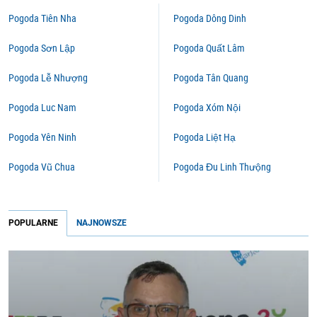
Pogoda Tiên Nha
Pogoda Dông Dinh
Pogoda Sơn Lập
Pogoda Quất Lâm
Pogoda Lễ Nhượng
Pogoda Tân Quang
Pogoda Luc Nam
Pogoda Xóm Nội
Pogoda Yên Ninh
Pogoda Liệt Hạ
Pogoda Vũ Chua
Pogoda Đu Linh Thưộng
POPULARNE
NAJNOWSZE