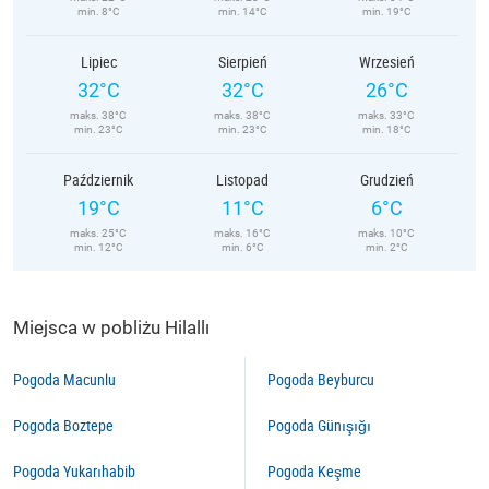
min. 8°C
min. 14°C
min. 19°C
Lipiec
Sierpień
Wrzesień
32°C
32°C
26°C
maks. 38°C
maks. 38°C
maks. 33°C
min. 23°C
min. 23°C
min. 18°C
Październik
Listopad
Grudzień
19°C
11°C
6°C
maks. 25°C
maks. 16°C
maks. 10°C
min. 12°C
min. 6°C
min. 2°C
Miejsca w pobliżu Hilallı
Pogoda Macunlu
Pogoda Beyburcu
Pogoda Boztepe
Pogoda Günışığı
Pogoda Yukarıhabib
Pogoda Keşme