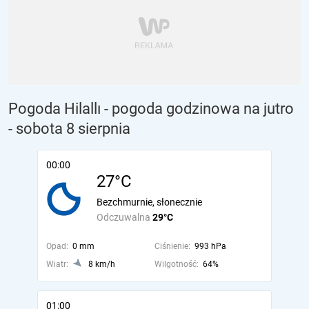
Pogoda Hilallı - pogoda godzinowa na jutro
- sobota 8 sierpnia
00:00
27°C
Bezchmurnie, słonecznie
Odczuwalna
29°C
Opad:
0 mm
Ciśnienie:
993 hPa
Wiatr:
8 km/h
Wilgotność:
64%
01:00