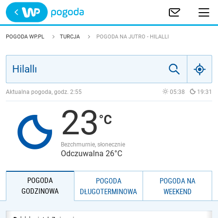
Trwa ładowanie
POLSKA
POGODA WP.PL
TURCJA
POGODA NA JUTRO - HILALLI
EUROPA
ŚWIAT
Aktualna pogoda, godz.
2:55
05:38
19:31
23
JAKOŚĆ POWIETRZA
Bezchmurnie, słonecznie
Odczuwalna 26°C
POGODA
POGODA
POGODA NA
GODZINOWA
DŁUGOTERMINOWA
WEEKEND