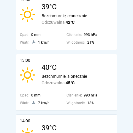
39°C
Bezchmurnie, słonecznie
Odczuwalna
42°C
Opad:
0 mm
Ciśnienie:
993 hPa
Wiatr:
1 km/h
Wilgotność:
21%
13:00
40°C
Bezchmurnie, słonecznie
Odczuwalna
45°C
Opad:
0 mm
Ciśnienie:
993 hPa
Wiatr:
7 km/h
Wilgotność:
18%
14:00
39°C