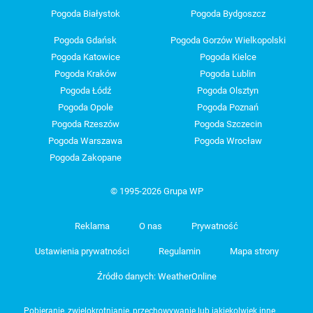
Pogoda Białystok
Pogoda Bydgoszcz
Pogoda Gdańsk
Pogoda Gorzów Wielkopolski
Pogoda Katowice
Pogoda Kielce
Pogoda Kraków
Pogoda Lublin
Pogoda Łódź
Pogoda Olsztyn
Pogoda Opole
Pogoda Poznań
Pogoda Rzeszów
Pogoda Szczecin
Pogoda Warszawa
Pogoda Wrocław
Pogoda Zakopane
© 1995-2026 Grupa WP
Reklama
O nas
Prywatność
Ustawienia prywatności
Regulamin
Mapa strony
Źródło danych: WeatherOnline
Pobieranie, zwielokrotnianie, przechowywanie lub jakiekolwiek inne