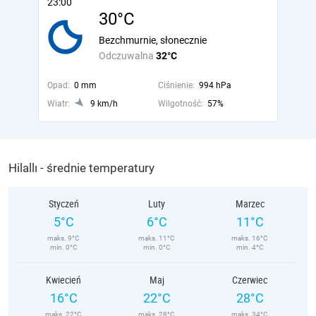
23:00
30°C
Bezchmurnie, słonecznie
Odczuwalna
32°C
Opad:
0 mm
Ciśnienie:
994 hPa
Wiatr:
9 km/h
Wilgotność:
57%
Hilallı - średnie temperatury
Styczeń
Luty
Marzec
5°C
6°C
11°C
maks. 9°C
maks. 11°C
maks. 16°C
min. 0°C
min. 0°C
min. 4°C
Kwiecień
Maj
Czerwiec
16°C
22°C
28°C
maks. 22°C
maks. 28°C
maks. 34°C