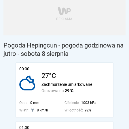
Pogoda Hepingcun - pogoda godzinowa na
jutro
- sobota 8 sierpnia
00:00
27°C
Zachmurzenie umiarkowane
Odczuwalna
29°C
Opad:
0 mm
Ciśnienie:
1003 hPa
Wiatr:
8 km/h
Wilgotność:
92%
01:00