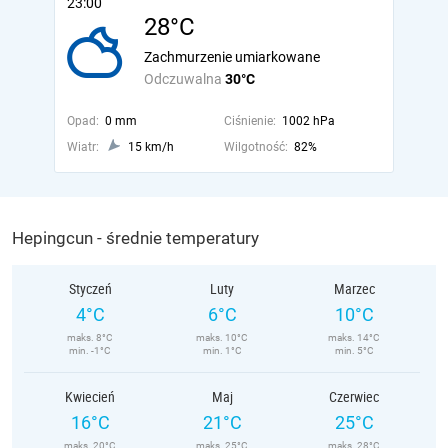
23:00
28°C
Zachmurzenie umiarkowane
Odczuwalna
30°C
Opad:
0 mm
Ciśnienie:
1002 hPa
Wiatr:
15 km/h
Wilgotność:
82%
Hepingcun - średnie temperatury
Styczeń
Luty
Marzec
4°C
6°C
10°C
maks. 8°C
maks. 10°C
maks. 14°C
min. -1°C
min. 1°C
min. 5°C
Kwiecień
Maj
Czerwiec
16°C
21°C
25°C
maks. 20°C
maks. 25°C
maks. 28°C