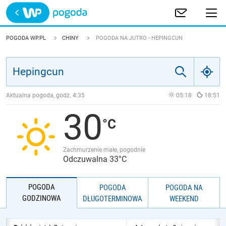
Trwa ładowanie
POLSKA
POGODA WP.PL
CHINY
POGODA NA JUTRO - HEPINGCUN
EUROPA
ŚWIAT
Aktualna pogoda, godz.
4:35
05:18
18:51
30
JAKOŚĆ POWIETRZA
Zachmurzenie małe, pogodnie
Odczuwalna 33°C
POGODA
POGODA
POGODA NA
GODZINOWA
DŁUGOTERMINOWA
WEEKEND