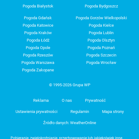
Pogoda Białystok
Pogoda Bydgoszcz
Pogoda Gdańsk
Pogoda Gorzów Wielkopolski
Pogoda Katowice
Pogoda Kielce
Pogoda Kraków
Pogoda Lublin
Pogoda Łódź
Pogoda Olsztyn
Pogoda Opole
Pogoda Poznań
Pogoda Rzeszów
Pogoda Szczecin
Pogoda Warszawa
Pogoda Wrocław
Pogoda Zakopane
© 1995-2026 Grupa WP
Reklama
O nas
Prywatność
Ustawienia prywatności
Regulamin
Mapa strony
Źródło danych: WeatherOnline
Pobieranie, zwielokrotnianie, przechowywanie lub jakiekolwiek inne