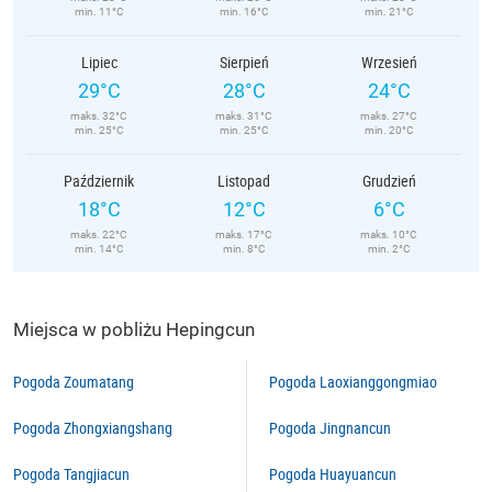
min. 11°C
min. 16°C
min. 21°C
Lipiec
Sierpień
Wrzesień
29°C
28°C
24°C
maks. 32°C
maks. 31°C
maks. 27°C
min. 25°C
min. 25°C
min. 20°C
Październik
Listopad
Grudzień
18°C
12°C
6°C
maks. 22°C
maks. 17°C
maks. 10°C
min. 14°C
min. 8°C
min. 2°C
Miejsca w pobliżu Hepingcun
Pogoda Zoumatang
Pogoda Laoxianggongmiao
Pogoda Zhongxiangshang
Pogoda Jingnancun
Pogoda Tangjiacun
Pogoda Huayuancun