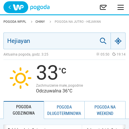
Trwa ładowanie
POLSKA
POGODA WP.PL
CHINY
POGODA NA JUTRO - HEJIAYAN
EUROPA
ŚWIAT
Aktualna pogoda, godz.
3:25
05:50
19:14
33
JAKOŚĆ POWIETRZA
Zachmurzenie małe, pogodnie
Odczuwalna 36°C
POGODA
POGODA
POGODA NA
GODZINOWA
DŁUGOTERMINOWA
WEEKEND