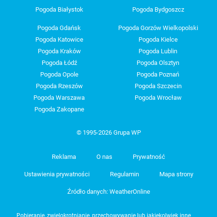
Pogoda Białystok
Pogoda Bydgoszcz
Pogoda Gdańsk
Pogoda Gorzów Wielkopolski
Pogoda Katowice
Pogoda Kielce
Pogoda Kraków
Pogoda Lublin
Pogoda Łódź
Pogoda Olsztyn
Pogoda Opole
Pogoda Poznań
Pogoda Rzeszów
Pogoda Szczecin
Pogoda Warszawa
Pogoda Wrocław
Pogoda Zakopane
© 1995-2026 Grupa WP
Reklama
O nas
Prywatność
Ustawienia prywatności
Regulamin
Mapa strony
Źródło danych: WeatherOnline
Pobieranie, zwielokrotnianie, przechowywanie lub jakiekolwiek inne