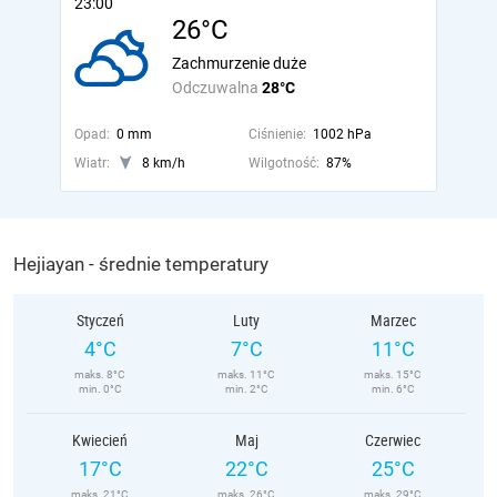
23:00
26°C
Zachmurzenie duże
Odczuwalna
28°C
Opad:
0 mm
Ciśnienie:
1002 hPa
Wiatr:
8 km/h
Wilgotność:
87%
Hejiayan - średnie temperatury
Styczeń
Luty
Marzec
4°C
7°C
11°C
maks. 8°C
maks. 11°C
maks. 15°C
min. 0°C
min. 2°C
min. 6°C
Kwiecień
Maj
Czerwiec
17°C
22°C
25°C
maks. 21°C
maks. 26°C
maks. 29°C