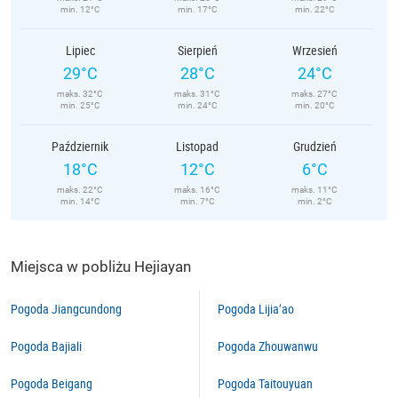
min. 12°C
min. 17°C
min. 22°C
Lipiec
Sierpień
Wrzesień
29°C
28°C
24°C
maks. 32°C
maks. 31°C
maks. 27°C
min. 25°C
min. 24°C
min. 20°C
Październik
Listopad
Grudzień
18°C
12°C
6°C
maks. 22°C
maks. 16°C
maks. 11°C
min. 14°C
min. 7°C
min. 2°C
Miejsca w pobliżu Hejiayan
Pogoda Jiangcundong
Pogoda Lijia’ao
Pogoda Bajiali
Pogoda Zhouwanwu
Pogoda Beigang
Pogoda Taitouyuan