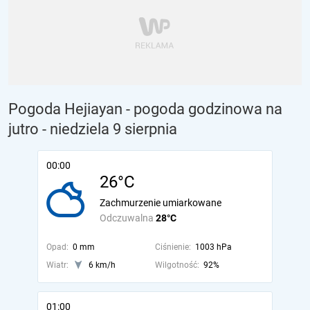
Pogoda Hejiayan - pogoda godzinowa na
jutro
- niedziela 9 sierpnia
00:00
26°C
Zachmurzenie umiarkowane
Odczuwalna
28°C
Opad:
0 mm
Ciśnienie:
1003 hPa
Wiatr:
6 km/h
Wilgotność:
92%
01:00