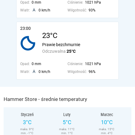
Opad:
0 mm
Ciśnienie:
1021 hPa
Wiatr:
0 km/h
Wilgotność:
93%
23:00
23°C
Prawie bezchmurnie
Odczuwalna
25°C
Opad:
0 mm
Ciśnienie:
1021 hPa
Wiatr:
0 km/h
Wilgotność:
96%
Hammer Store - średnie temperatury
Styczeń
Luty
Marzec
3°C
5°C
10°C
maks. 9°C
maks. 11°C
maks. 15°C
min. -1°C
min. 1°C
min. 4°C