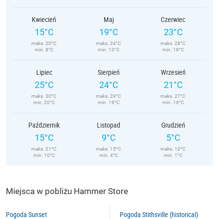
Kwiecień
Maj
Czerwiec
15°C
19°C
23°C
maks. 20°C
maks. 24°C
maks. 28°C
min. 8°C
min. 13°C
min. 18°C
Lipiec
Sierpień
Wrzesień
25°C
24°C
21°C
maks. 30°C
maks. 29°C
maks. 27°C
min. 20°C
min. 19°C
min. 16°C
Październik
Listopad
Grudzień
15°C
9°C
5°C
maks. 21°C
maks. 15°C
maks. 10°C
min. 10°C
min. 4°C
min. 1°C
Miejsca w pobliżu Hammer Store
Pogoda Sunset
Pogoda Stithsville (historical)