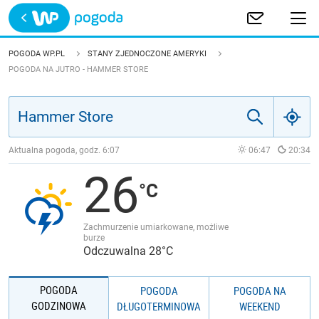
Trwa ładowanie
POLSKA
POGODA WP.PL
STANY ZJEDNOCZONE AMERYKI
POGODA NA JUTRO - HAMMER STORE
EUROPA
ŚWIAT
Aktualna pogoda, godz.
6:07
06:47
20:34
JAKOŚĆ POWIETRZA
26
Zachmurzenie umiarkowane, możliwe
burze
Odczuwalna 28°C
POGODA
POGODA
POGODA NA
GODZINOWA
DŁUGOTERMINOWA
WEEKEND