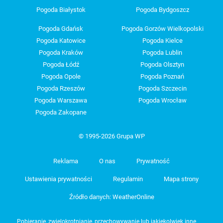
Pogoda Białystok
Pogoda Bydgoszcz
Pogoda Gdańsk
Pogoda Gorzów Wielkopolski
Pogoda Katowice
Pogoda Kielce
Pogoda Kraków
Pogoda Lublin
Pogoda Łódź
Pogoda Olsztyn
Pogoda Opole
Pogoda Poznań
Pogoda Rzeszów
Pogoda Szczecin
Pogoda Warszawa
Pogoda Wrocław
Pogoda Zakopane
© 1995-2026 Grupa WP
Reklama
O nas
Prywatność
Ustawienia prywatności
Regulamin
Mapa strony
Źródło danych: WeatherOnline
Pobieranie, zwielokrotnianie, przechowywanie lub jakiekolwiek inne