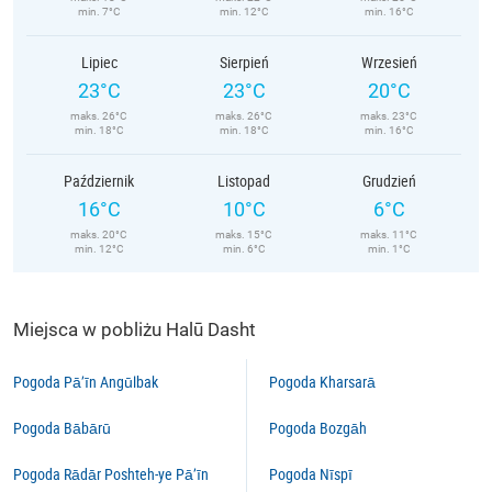
min. 7°C
min. 12°C
min. 16°C
Lipiec
Sierpień
Wrzesień
23°C
23°C
20°C
maks. 26°C
maks. 26°C
maks. 23°C
min. 18°C
min. 18°C
min. 16°C
Październik
Listopad
Grudzień
16°C
10°C
6°C
maks. 20°C
maks. 15°C
maks. 11°C
min. 12°C
min. 6°C
min. 1°C
Miejsca w pobliżu Halū Dasht
Pogoda Pā’īn Angūlbak
Pogoda Kharsarā
Pogoda Bābārū
Pogoda Bozgāh
Pogoda Rādār Poshteh-ye Pā’īn
Pogoda Nīspī