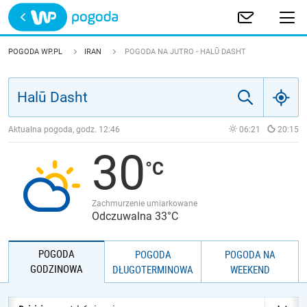
Trwa ładowanie
POLSKA
POGODA WP.PL
IRAN
POGODA NA JUTRO - HALŪ DASHT
EUROPA
ŚWIAT
Aktualna pogoda, godz.
12:46
06:21
20:15
30
JAKOŚĆ POWIETRZA
Zachmurzenie umiarkowane
Odczuwalna 33°C
POGODA
POGODA
POGODA NA
GODZINOWA
DŁUGOTERMINOWA
WEEKEND