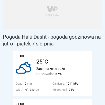
Pogoda Halū Dasht - pogoda godzinowa na
jutro
- piątek 7 sierpnia
00:00
25°C
Zachmurzenie duże
Odczuwalna
27°C
Opad:
0 mm
Ciśnienie:
1011 hPa
Wiatr:
3 km/h
Wilgotność:
93%
01:00