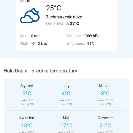
23:00
25°C
Zachmurzenie duże
Odczuwalna
27°C
Opad:
0 mm
Ciśnienie:
1009 hPa
Wiatr:
2 km/h
Wilgotność:
91%
Halū Dasht - średnie temperatury
Styczeń
Luty
Marzec
3°C
4°C
8°C
maks. 8°C
maks. 9°C
maks. 13°C
min. -2°C
min. -1°C
min. 2°C
Kwiecień
Maj
Czerwiec
13°C
17°C
21°C
maks. 18°C
maks. 22°C
maks. 25°C