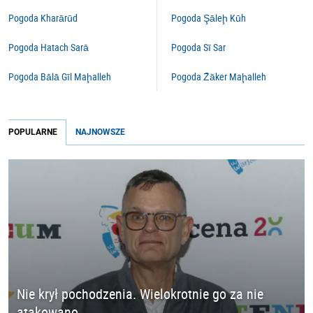
Pogoda Kharārūd
Pogoda Şāleḩ Kūh
Pogoda Hatach Sarā
Pogoda Sī Sar
Pogoda Bālā Gīl Maḩalleh
Pogoda Z̄āker Maḩalleh
POPULARNE
NAJNOWSZE
Nie krył pochodzenia. Wielokrotnie go za nie
atakowano