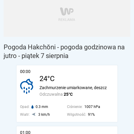
Pogoda Hakchŏni - pogoda godzinowa na
jutro
- piątek 7 sierpnia
00:00
24°C
Zachmurzenie umiarkowane, deszcz
Odczuwalna
25°C
Opad:
0.3 mm
Ciśnienie:
1007 hPa
Wiatr:
3 km/h
Wilgotność:
91%
01:00