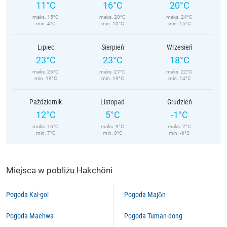
11°C
16°C
20°C
maks. 15°C
maks. 20°C
maks. 24°C
min. 4°C
min. 10°C
min. 15°C
Lipiec
Sierpień
Wrzesień
23°C
23°C
18°C
maks. 26°C
maks. 27°C
maks. 22°C
min. 19°C
min. 19°C
min. 14°C
Październik
Listopad
Grudzień
12°C
5°C
-1°C
maks. 16°C
maks. 9°C
maks. 2°C
min. 7°C
min. 0°C
min. -6°C
Miejsca w pobliżu Hakchŏni
Pogoda Kal-gol
Pogoda Majŏn
Pogoda Maehwa
Pogoda Tuman-dong