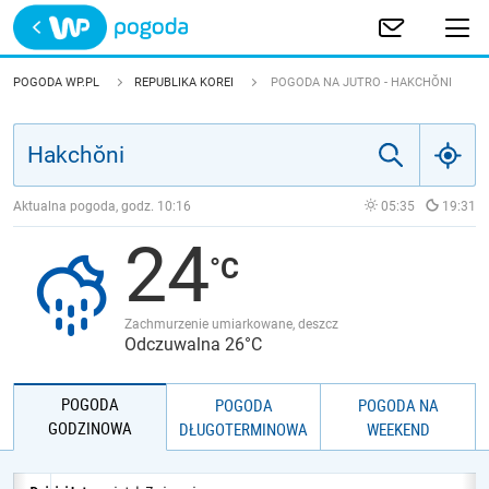
Trwa ładowanie
POLSKA
POGODA WP.PL
REPUBLIKA KOREI
POGODA NA JUTRO - HAKCHŎNI
EUROPA
ŚWIAT
Aktualna pogoda, godz.
10:16
05:35
19:31
24
JAKOŚĆ POWIETRZA
Zachmurzenie umiarkowane, deszcz
Odczuwalna 26°C
POGODA
POGODA
POGODA NA
GODZINOWA
DŁUGOTERMINOWA
WEEKEND