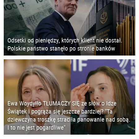
Odsetki od pieniędzy, których klient nie dostał.
Polskie państwo stanęło po stronie banków
Ewa Woydyłło TŁUMACZY SIĘ ze słów o Idze
Świątek i pogrąża się jeszcze bardziej? "Ta
dziewczyna troszkę straciła panowanie nad sobą.
I to nie jest pogardliwe"