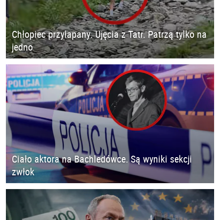
Chłopiec przyłapany. Ujęcia z Tatr. Patrzą tylko na
jedno
Ciało aktora na Bachledówce. Są wyniki sekcji
zwłok