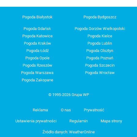
Pogoda Białystok
Pogoda Bydgoszcz
Pogoda Gdańsk
Pogoda Gorzów Wielkopolski
Pogoda Katowice
Pogoda Kielce
Pogoda Kraków
Pogoda Lublin
Pogoda Łódź
Pogoda Olsztyn
Pogoda Opole
Pogoda Poznań
Pogoda Rzeszów
Pogoda Szczecin
Pogoda Warszawa
Pogoda Wrocław
Pogoda Zakopane
© 1995-2026 Grupa WP
Reklama
O nas
Prywatność
Ustawienia prywatności
Regulamin
Mapa strony
Źródło danych: WeatherOnline