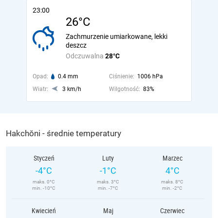
23:00
26°C
Zachmurzenie umiarkowane, lekki
deszcz
Odczuwalna
28°C
Opad:
0.4 mm
Ciśnienie:
1006 hPa
Wiatr:
3 km/h
Wilgotność:
83%
Hakchŏni - średnie temperatury
Styczeń
Luty
Marzec
-4°C
-1°C
4°C
maks. 0°C
maks. 3°C
maks. 8°C
min. -10°C
min. -7°C
min. -2°C
Kwiecień
Maj
Czerwiec