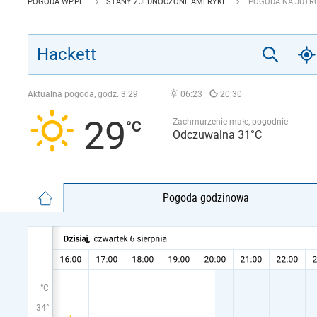
POGODA WP.PL
STANY ZJEDNOCZONE AMERYKI
POGODA NA JUTRO
Aktualna pogoda, godz.
3:29
06:23
20:30
29
Zachmurzenie małe, pogodnie
Odczuwalna 31°C
Pogoda godzinowa
°C
34°