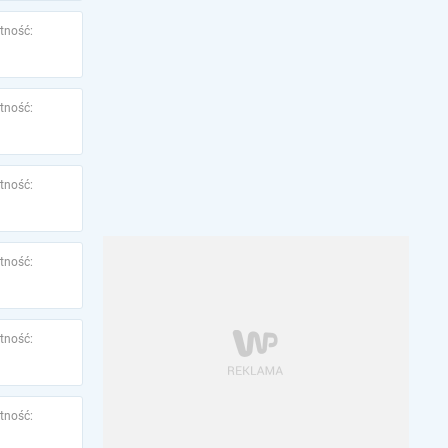
tność:
tność:
tność:
tność:
tność:
tność: