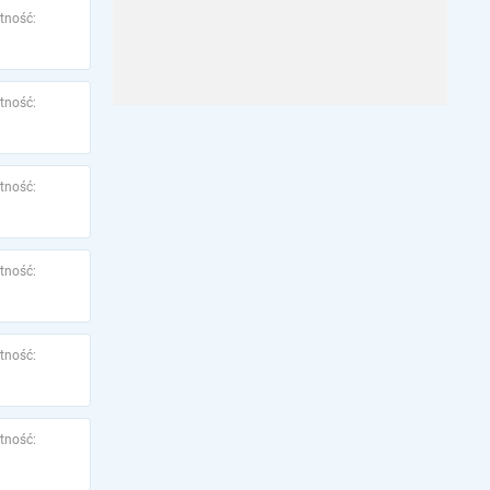
tność:
tność:
tność:
tność:
tność:
tność: