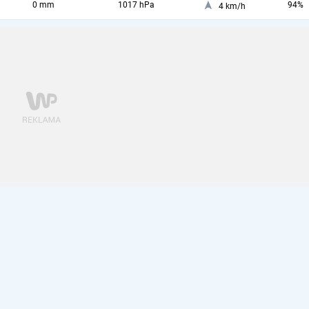
0 mm
1017 hPa
94%
4 km/h