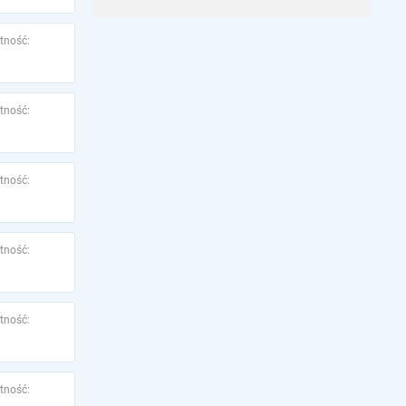
tność:
tność:
tność:
tność:
tność:
tność: