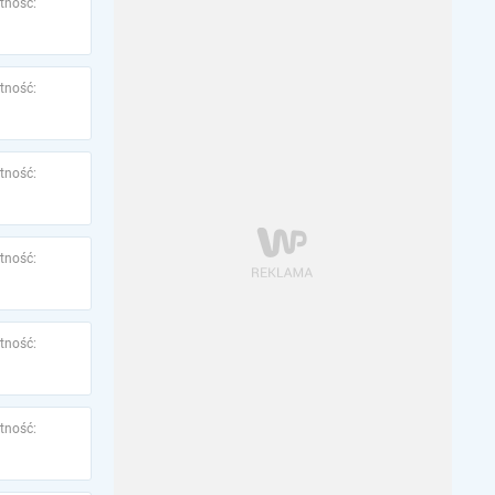
tność:
tność:
tność:
tność:
tność:
tność: