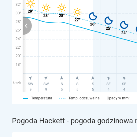
32°
30°
28°
26°
24°
22°
20°
18°
km/h
Temperatura
Temp. odczuwalna
Opady w mm:
Pogoda Hackett - pogoda godzinowa n