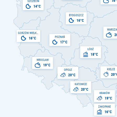
16°
SZCZECIN
14°C
BYDGOSZCZ
16°C
WARSZ
GORZÓW WIELKOPOLSKI
2
POZNAŃ
16°C
17°C
ŁÓDŹ
18°C
WROCŁAW
19°C
KIELCE
OPOLE
20°
20°C
KATOWICE
20°C
KRAKÓW
19°C
ZAKOPANE
16°C