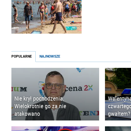
POPULARNE
NAJNOWSZE
Nie krył pochodzenia.
Walentyna
Wielokrotnie go za nie
czwartego
atakowano
gwałtem?