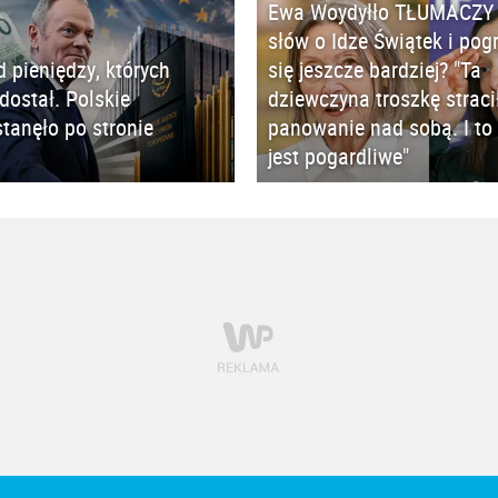
Ewa Woydyłło TŁUMACZY 
słów o Idze Świątek i pog
d pieniędzy, których
się jeszcze bardziej? "Ta
 dostał. Polskie
dziewczyna troszkę straci
tanęło po stronie
panowanie nad sobą. I to 
jest pogardliwe"