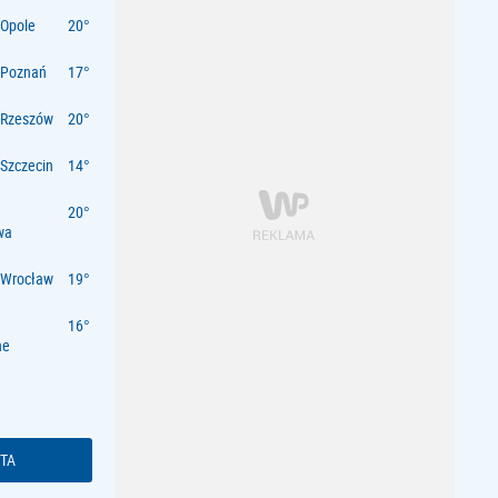
Opole
 Poznań
 Rzeszów
Szczecin
wa
 Wrocław
ne
TA