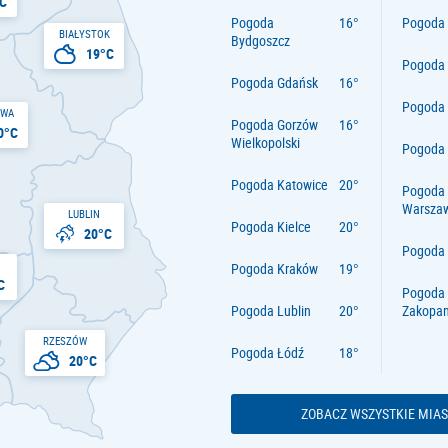
C
Pogoda
Pogoda 
BIAŁYSTOK
Bydgoszcz
19°C
Pogoda
Pogoda Gdańsk
Pogoda
AWA
Pogoda Gorzów
0°C
Wielkopolski
Pogoda 
Pogoda Katowice
Pogoda
Warsza
LUBLIN
Pogoda Kielce
20°C
Pogoda
Pogoda Kraków
C
Pogoda
Pogoda Lublin
Zakopa
RZESZÓW
Pogoda Łódź
20°C
ZOBACZ WSZYSTKIE MIAS