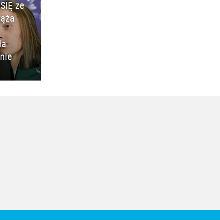
SIĘ ze
rąża
ła
nie