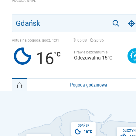
POGODA WP.PL
Aktualna pogoda, godz.
1:31
05:08
20:36
16
Prawie bezchmurnie
Odczuwalna 15°C
Pogoda godzinowa
GDAŃSK
OLSZTYN
16°C