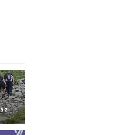
ia z
o