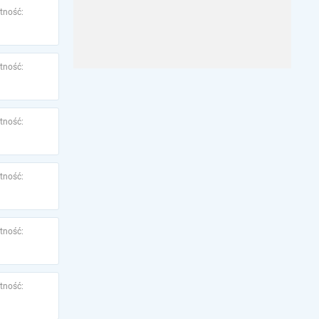
tność:
tność:
tność:
tność:
tność:
tność: