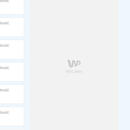
tność:
tność:
tność:
tność:
tność:
tność: