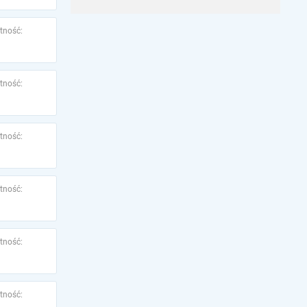
tność:
tność:
tność:
tność:
tność:
tność: