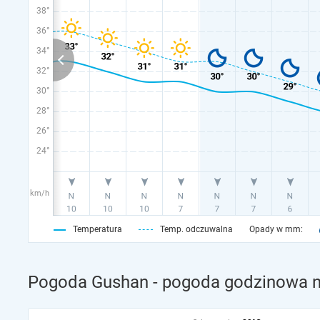
38°
36°
34°
32°
30°
28°
26°
24°
km/h
Temperatura
Temp. odczuwalna
Opady w mm:
Pogoda Gushan - pogoda godzinowa na