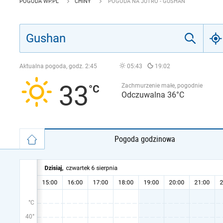
POGODA WP.PL
CHINY
POGODA NA JUTRO - GUSHAN
Aktualna pogoda, godz.
2:45
05:43
19:02
33
Zachmurzenie małe, pogodnie
Odczuwalna 36°C
Pogoda godzinowa
°C
40°