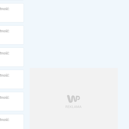
tność:
tność:
tność:
tność:
tność:
tność: