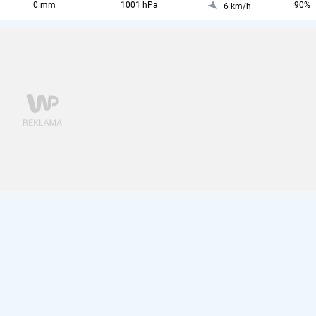
0 mm
1001 hPa
90%
6 km/h