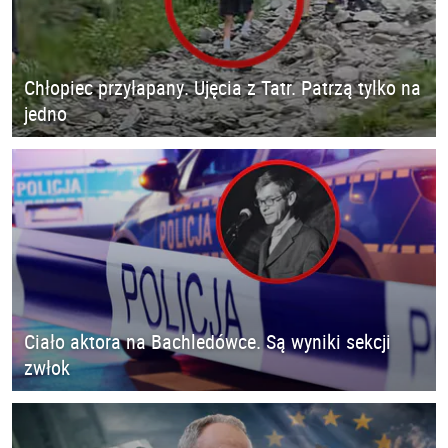
Chłopiec przyłapany. Ujęcia z Tatr. Patrzą tylko na
jedno
Ciało aktora na Bachledówce. Są wyniki sekcji
zwłok