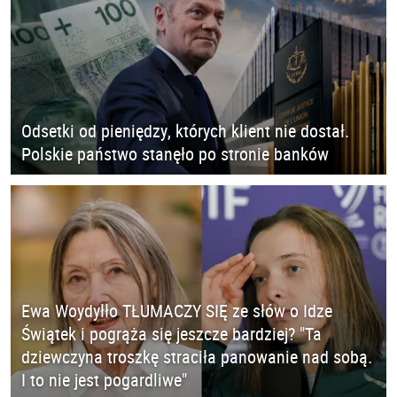
Odsetki od pieniędzy, których klient nie dostał.
Polskie państwo stanęło po stronie banków
Ewa Woydyłło TŁUMACZY SIĘ ze słów o Idze
Świątek i pogrąża się jeszcze bardziej? "Ta
dziewczyna troszkę straciła panowanie nad sobą.
I to nie jest pogardliwe"