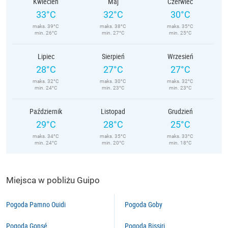
Kwiecień
Maj
Czerwiec
33°C
32°C
30°C
maks. 39°C
maks. 38°C
maks. 35°C
min. 26°C
min. 27°C
min. 25°C
Lipiec
Sierpień
Wrzesień
28°C
27°C
27°C
maks. 32°C
maks. 30°C
maks. 32°C
min. 24°C
min. 23°C
min. 23°C
Październik
Listopad
Grudzień
29°C
28°C
25°C
maks. 34°C
maks. 35°C
maks. 33°C
min. 24°C
min. 20°C
min. 18°C
Miejsca w pobliżu Guipo
Pogoda Pamno Ouidi
Pogoda Goby
Pogoda Gonsé
Pogoda Bissiri