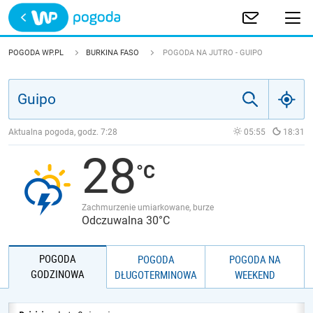
Trwa ładowanie
POLSKA
POGODA WP.PL
BURKINA FASO
POGODA NA JUTRO - GUIPO
EUROPA
ŚWIAT
Aktualna pogoda, godz.
7:28
05:55
18:31
28
JAKOŚĆ POWIETRZA
Zachmurzenie umiarkowane, burze
Odczuwalna 30°C
POGODA
POGODA
POGODA NA
GODZINOWA
DŁUGOTERMINOWA
WEEKEND