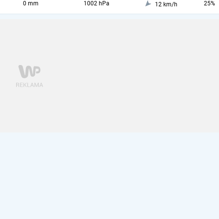
0 mm
1002 hPa
25%
12 km/h