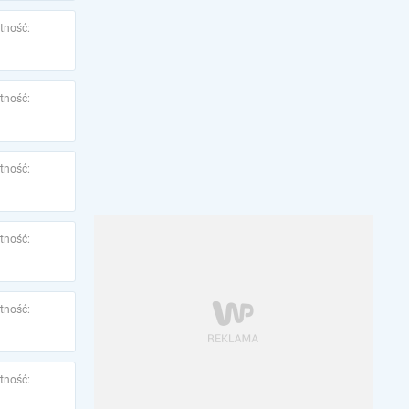
tność:
tność:
tność:
tność:
tność:
tność: