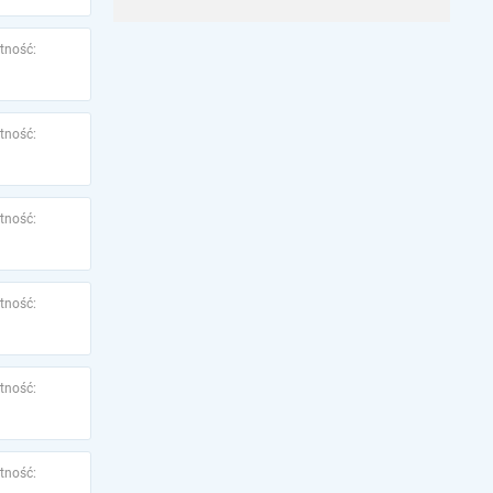
tność:
tność:
tność:
tność:
tność:
tność: