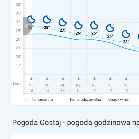
38°
35°
32°
29°
26°
23°
20°
17°
km/h
Temperatura
Temp. odczuwalna
Opady w mm:
Pogoda Gostaj - pogoda godzinowa na