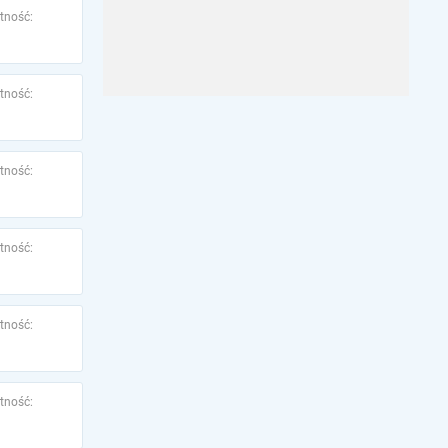
tność:
tność:
tność:
tność:
tność:
tność: