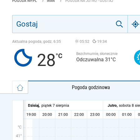
POGODA WP.PL
IRAN
POGODA NA JUTRO - GOSTAJ
Aktualna pogoda, godz.
6:35
05:52
19:34
28
Bezchmurnie, słonecznie
Odczuwalna 31°C
Pogoda godzinowa
°C
41°