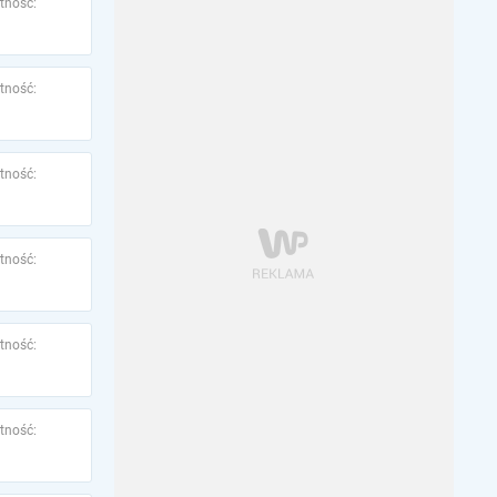
tność:
tność:
tność:
tność:
tność:
tność: