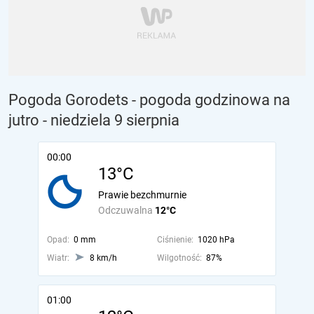
Pogoda Gorodets - pogoda godzinowa na
jutro
- niedziela 9 sierpnia
00:00
13°C
Prawie bezchmurnie
Odczuwalna
12°C
Opad:
0 mm
Ciśnienie:
1020 hPa
Wiatr:
8 km/h
Wilgotność:
87%
01:00