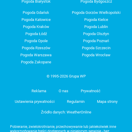
Pogoda Białystok
Pogoda Bydgoszcz
Pogoda Gdańsk
Pogoda Gorzów Wielkopolski
Pogoda Katowice
Pogoda Kielce
Pogoda Kraków
Pogoda Lublin
Pogoda Łódź
Pogoda Olsztyn
Pogoda Opole
Pogoda Poznań
Pogoda Rzeszów
Pogoda Szczecin
Pogoda Warszawa
Pogoda Wrocław
Pogoda Zakopane
© 1995-2026 Grupa WP
Reklama
O nas
Prywatność
Ustawienia prywatności
Regulamin
Mapa strony
Źródło danych: WeatherOnline
Pobieranie, zwielokrotnianie, przechowywanie lub jakiekolwiek inne
wykorzystywanie treści dostępnych w niniejszym serwisie - bez