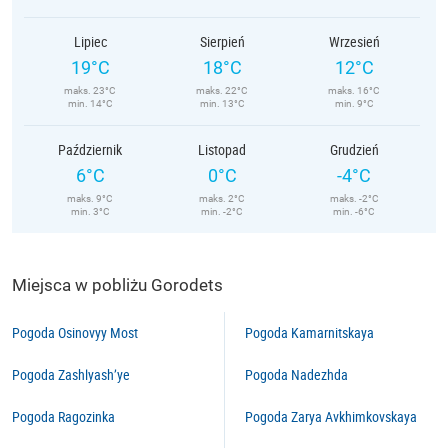
Lipiec
Sierpień
Wrzesień
19°C
18°C
12°C
maks. 23°C
maks. 22°C
maks. 16°C
min. 14°C
min. 13°C
min. 9°C
Październik
Listopad
Grudzień
6°C
0°C
-4°C
maks. 9°C
maks. 2°C
maks. -2°C
min. 3°C
min. -2°C
min. -6°C
Miejsca w pobliżu Gorodets
Pogoda Osinovyy Most
Pogoda Kamarnitskaya
Pogoda Zashlyash’ye
Pogoda Nadezhda
Pogoda Ragozinka
Pogoda Zarya Avkhimkovskaya