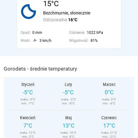
15°C
Bezchmurnie, słonecznie
Odczuwalna
16°C
Opad:
0 mm
Ciśnienie:
1022 hPa
Wiatr:
3 km/h
Wilgotność:
81%
Gorodets - średnie temperatury
Styczeń
Luty
Marzec
-5°C
-5°C
0°C
maks. -3°C
maks. -2°C
maks. 3°C
min. -7°C
min. -8°C
min. -4°C
Kwiecień
Maj
Czerwiec
7°C
13°C
17°C
maks. 12°C
maks. 18°C
maks. 21°C
min. 2°C
min. 8°C
min. 12°C