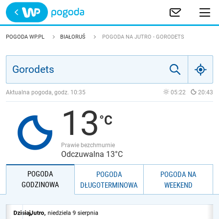
Trwa ładowanie
POLSKA
POGODA WP.PL
BIAŁORUŚ
POGODA NA JUTRO - GORODETS
EUROPA
ŚWIAT
Aktualna pogoda, godz.
10:35
05:22
20:43
13
JAKOŚĆ POWIETRZA
Prawie bezchmurnie
Odczuwalna 13°C
POGODA
POGODA
POGODA NA
GODZINOWA
DŁUGOTERMINOWA
WEEKEND