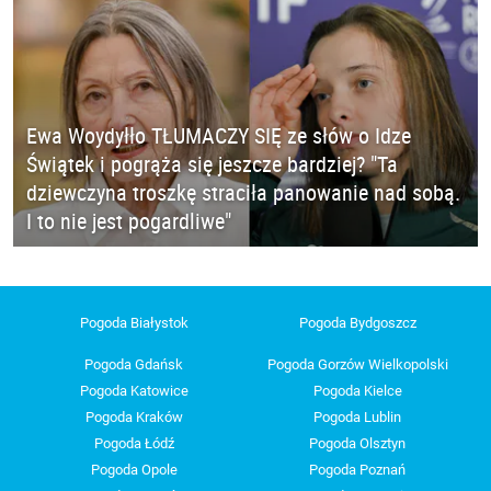
Ewa Woydyłło TŁUMACZY SIĘ ze słów o Idze
Świątek i pogrąża się jeszcze bardziej? "Ta
dziewczyna troszkę straciła panowanie nad sobą.
I to nie jest pogardliwe"
Pogoda Białystok
Pogoda Bydgoszcz
Pogoda Gdańsk
Pogoda Gorzów Wielkopolski
Pogoda Katowice
Pogoda Kielce
Pogoda Kraków
Pogoda Lublin
Pogoda Łódź
Pogoda Olsztyn
Pogoda Opole
Pogoda Poznań