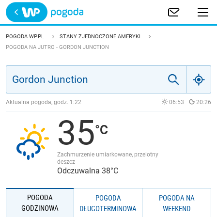
Trwa ładowanie
POLSKA
POGODA WP.PL
STANY ZJEDNOCZONE AMERYKI
POGODA NA JUTRO - GORDON JUNCTION
EUROPA
ŚWIAT
Aktualna pogoda, godz.
1:22
06:53
20:26
JAKOŚĆ POWIETRZA
35
Zachmurzenie umiarkowane, przelotny
deszcz
Odczuwalna 38°C
POGODA
POGODA
POGODA NA
GODZINOWA
DŁUGOTERMINOWA
WEEKEND