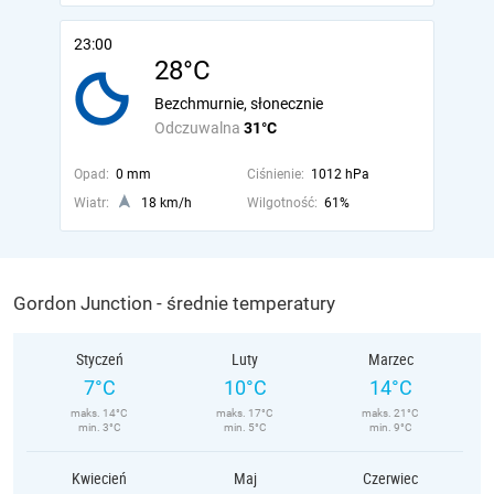
23:00
28°C
Bezchmurnie, słonecznie
Odczuwalna
31°C
Opad:
0 mm
Ciśnienie:
1012 hPa
Wiatr:
18 km/h
Wilgotność:
61%
Gordon Junction - średnie temperatury
Styczeń
Luty
Marzec
7°C
10°C
14°C
maks. 14°C
maks. 17°C
maks. 21°C
min. 3°C
min. 5°C
min. 9°C
Kwiecień
Maj
Czerwiec