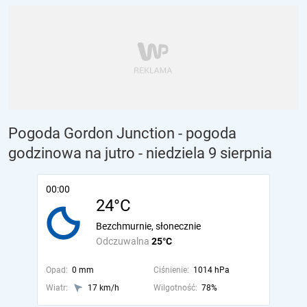
Pogoda Gordon Junction - pogoda
godzinowa na jutro
- niedziela 9 sierpnia
00:00
24°C
Bezchmurnie, słonecznie
Odczuwalna
25°C
Opad:
0 mm
Ciśnienie:
1014 hPa
Wiatr:
17 km/h
Wilgotność:
78%