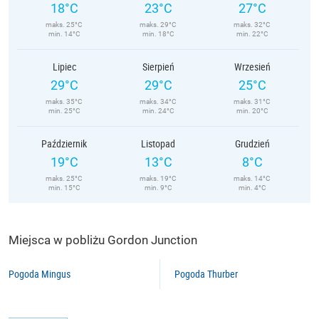
18°C
23°C
27°C
maks. 25°C
maks. 29°C
maks. 32°C
min. 14°C
min. 18°C
min. 22°C
Lipiec
Sierpień
Wrzesień
29°C
29°C
25°C
maks. 35°C
maks. 34°C
maks. 31°C
min. 25°C
min. 24°C
min. 20°C
Październik
Listopad
Grudzień
19°C
13°C
8°C
maks. 25°C
maks. 19°C
maks. 14°C
min. 15°C
min. 9°C
min. 4°C
Miejsca w pobliżu Gordon Junction
Pogoda Mingus
Pogoda Thurber