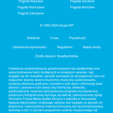
Pogoda Rzeszów
Pogoda Szczecin
Pogoda Warszawa
Pogoda Wrocław
Pogoda Zakopane
© 1995-2026 Grupa WP
Reklama
O nas
Prywatność
Ustawienia prywatności
Regulamin
Mapa strony
Źródło danych: WeatherOnline
Pobieranie, zwielokrotnianie, przechowywanie lub jakiekolwiek inne
wykorzystywanie treści dostępnych w niniejszym serwisie - bez
względu na ich charakter i sposób wyrażenia (w szczególności lecz nie
wyłącznie: słowne, słowno-muzyczne, muzyczne, audiowizualne,
audialne, tekstowe, graficzne i zawarte w nich dane i informacje, bazy
danych i zawarte w nich dane) oraz formę (np. literackie,
publicystyczne, naukowe, kartograficzne, programy komputerowe,
plastyczne, fotograficzne) wymaga uprzedniej i jednoznacznej zgody
Wirtualna Polska Media Spółka Akcyjna z siedzibą w Warszawie,
będącej właścicielem niniejszego serwisu, bez względu na sposób ich
eksploracji i wykorzystaną metodę (manualną lub zautomatyzowaną
technikę, w tym z użyciem programów uczenia maszynowego lub