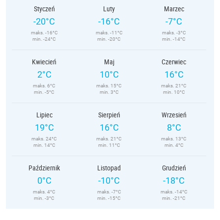
Styczeń
Luty
Marzec
-20°C
-16°C
-7°C
maks. -16°C
maks. -11°C
maks. -3°C
min. -24°C
min. -20°C
min. -14°C
Kwiecień
Maj
Czerwiec
2°C
10°C
16°C
maks. 6°C
maks. 15°C
maks. 21°C
min. -5°C
min. 3°C
min. 10°C
Lipiec
Sierpień
Wrzesień
19°C
16°C
8°C
maks. 24°C
maks. 21°C
maks. 13°C
min. 14°C
min. 11°C
min. 4°C
Październik
Listopad
Grudzień
0°C
-10°C
-18°C
maks. 4°C
maks. -7°C
maks. -14°C
min. -3°C
min. -15°C
min. -21°C