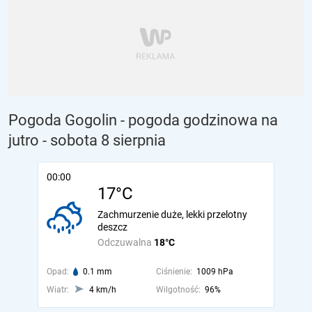
Pogoda Gogolin - pogoda godzinowa na
jutro
- sobota 8 sierpnia
00:00
17°C
Zachmurzenie duże, lekki przelotny
deszcz
Odczuwalna
18°C
Opad:
0.1 mm
Ciśnienie:
1009 hPa
Wiatr:
4 km/h
Wilgotność:
96%