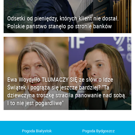
Odsetki od pieniędzy, których klient nie dostał.
Polskie państwo stanęło po stronie banków
Ewa Woydyłło TŁUMACZY SIĘ ze słów o Idze
Świątek i pogrąża się jeszcze bardziej? "Ta
dziewczyna troszkę straciła panowanie nad sobą.
I to nie jest pogardliwe"
Pogoda Białystok
Pogoda Bydgoszcz