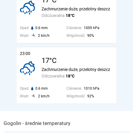
17°C
Zachmurzenie duże, przelotny deszcz
Odczuwalna
18°C
Opad:
0.6 mm
Ciśnienie:
1009 hPa
Wiatr:
2 km/h
Wilgotność:
90%
23:00
17°C
Zachmurzenie duże, przelotny deszcz
Odczuwalna
18°C
Opad:
0.6 mm
Ciśnienie:
1010 hPa
Wiatr:
2 km/h
Wilgotność:
92%
Gogolin - średnie temperatury