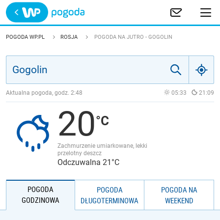
Trwa ładowanie
POLSKA
POGODA WP.PL
ROSJA
POGODA NA JUTRO - GOGOLIN
EUROPA
ŚWIAT
Aktualna pogoda, godz.
2:48
05:33
21:09
20
JAKOŚĆ POWIETRZA
Zachmurzenie umiarkowane, lekki
przelotny deszcz
Odczuwalna 21°C
POGODA
POGODA
POGODA NA
GODZINOWA
DŁUGOTERMINOWA
WEEKEND