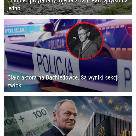
Chłopiec przyłapany. Ujęcia z Tatr. Patrzą tylko na
jedno
Ciało aktora na Bachledówce. Są wyniki sekcji
zwłok