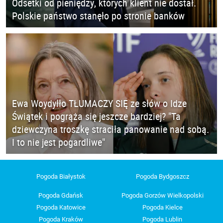
Odsetki od pieniędzy, których klient nie dostał.
Polskie państwo stanęło po stronie banków
Ewa Woydyłło TŁUMACZY SIĘ ze słów o Idze
Świątek i pogrąża się jeszcze bardziej? "Ta
dziewczyna troszkę straciła panowanie nad sobą.
I to nie jest pogardliwe"
Pogoda Białystok
Pogoda Bydgoszcz
Pogoda Gdańsk
Pogoda Gorzów Wielkopolski
Pogoda Katowice
Pogoda Kielce
Pogoda Kraków
Pogoda Lublin