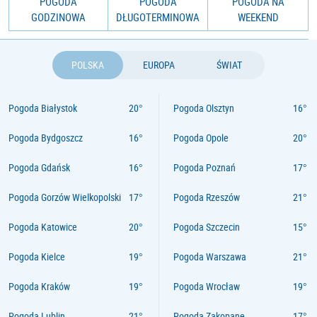
POGODA
POGODA
POGODA NA
GODZINOWA
DŁUGOTERMINOWA
WEEKEND
POLSKA
EUROPA
ŚWIAT
Pogoda Białystok
Pogoda Olsztyn
Pogoda Bydgoszcz
Pogoda Opole
Pogoda Gdańsk
Pogoda Poznań
Pogoda Gorzów Wielkopolski
Pogoda Rzeszów
Pogoda Katowice
Pogoda Szczecin
Pogoda Kielce
Pogoda Warszawa
Pogoda Kraków
Pogoda Wrocław
Pogoda Lublin
Pogoda Zakopane