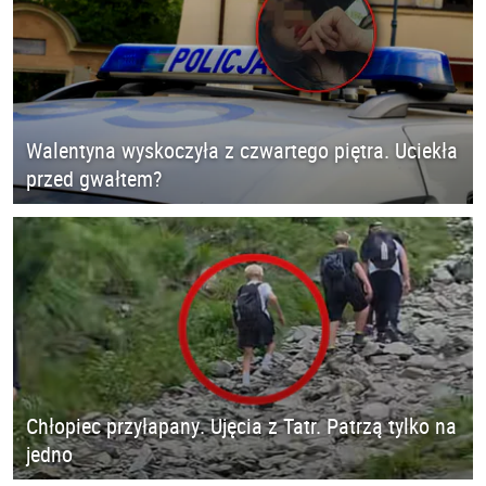
Walentyna wyskoczyła z czwartego piętra. Uciekła
przed gwałtem?
Chłopiec przyłapany. Ujęcia z Tatr. Patrzą tylko na
jedno