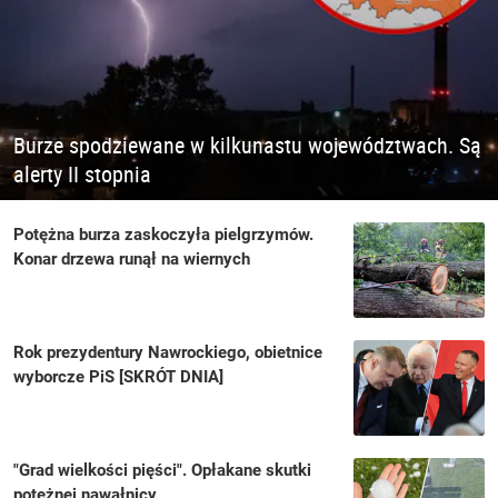
Burze spodziewane w kilkunastu województwach. Są
alerty II stopnia
Potężna burza zaskoczyła pielgrzymów.
Konar drzewa runął na wiernych
Rok prezydentury Nawrockiego, obietnice
wyborcze PiS [SKRÓT DNIA]
"Grad wielkości pięści". Opłakane skutki
potężnej nawałnicy