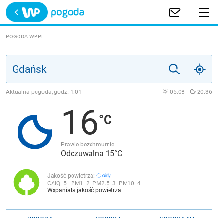
Trwa ładowanie
POLSKA
POGODA WP.PL
EUROPA
ŚWIAT
Aktualna pogoda, godz.
1:01
05:08
20:36
16
JAKOŚĆ POWIETRZA
Prawie bezchmurnie
Odczuwalna 15°C
Jakość powietrza:
CAIQ:
5
PM1:
2
PM2.5:
3
PM10:
4
Wspaniała jakość powietrza