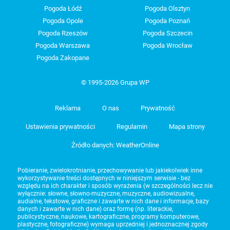
Pogoda Łódź
Pogoda Olsztyn
Pogoda Opole
Pogoda Poznań
Pogoda Rzeszów
Pogoda Szczecin
Pogoda Warszawa
Pogoda Wrocław
Pogoda Zakopane
© 1995-2026 Grupa WP
Reklama
O nas
Prywatność
Ustawienia prywatności
Regulamin
Mapa strony
Źródło danych: WeatherOnline
Pobieranie, zwielokrotnianie, przechowywanie lub jakiekolwiek inne
wykorzystywanie treści dostępnych w niniejszym serwisie - bez
względu na ich charakter i sposób wyrażenia (w szczególności lecz nie
wyłącznie: słowne, słowno-muzyczne, muzyczne, audiowizualne,
audialne, tekstowe, graficzne i zawarte w nich dane i informacje, bazy
danych i zawarte w nich dane) oraz formę (np. literackie,
publicystyczne, naukowe, kartograficzne, programy komputerowe,
plastyczne, fotograficzne) wymaga uprzedniej i jednoznacznej zgody