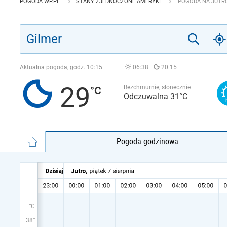
POGODA WP.PL
STANY ZJEDNOCZONE AMERYKI
POGODA NA JUTRO
Aktualna pogoda, godz.
10:15
06:38
20:15
29
Bezchmurnie, słonecznie
Odczuwalna 31°C
Pogoda godzinowa
°C
38°