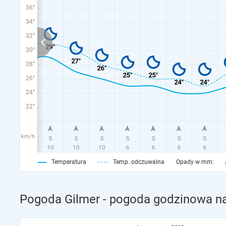
36°
34°
32°
30°
28°
26°
24°
22°
km/h
Temperatura
Temp. odczuwalna
Opady w mm:
Pogoda Gilmer - pogoda godzinowa na