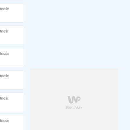
tność:
tność:
tność:
tność:
tność:
tność: