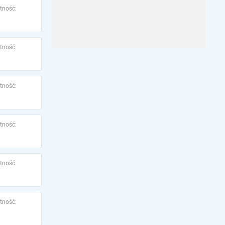
tność:
tność:
tność:
tność:
tność:
tność: