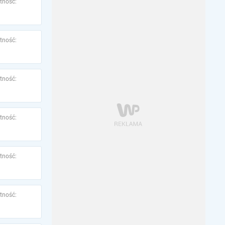
tność:
tność:
tność:
tność:
tność:
tność: