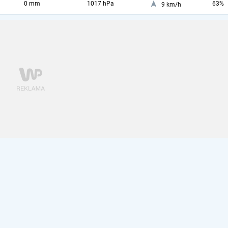
0 mm
1017 hPa
63%
9 km/h