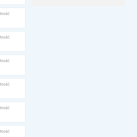
tność:
tność:
tność:
tność:
tność:
tność: