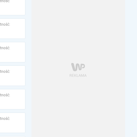
tność:
tność:
tność:
tność:
tność:
tność: