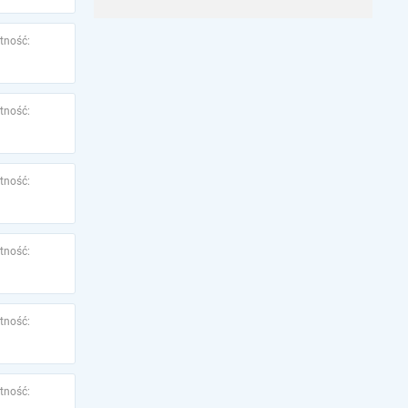
tność:
tność:
tność:
tność:
tność:
tność: