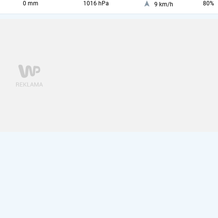
0 mm
1016 hPa
80%
9 km/h