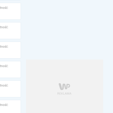
tność:
tność:
tność:
tność:
tność:
tność: