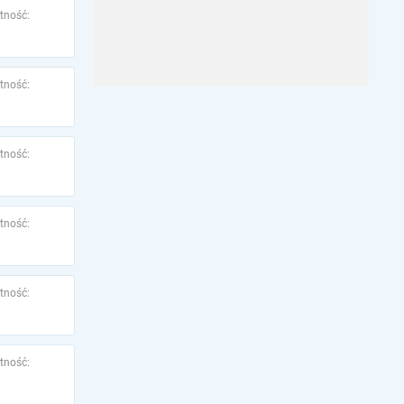
tność:
tność:
tność:
tność:
tność:
tność: