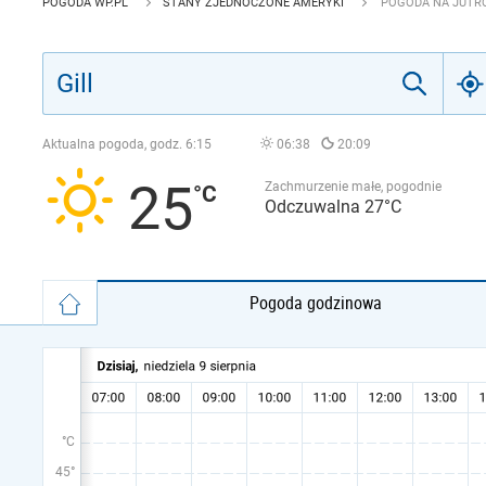
POGODA WP.PL
STANY ZJEDNOCZONE AMERYKI
POGODA NA JUTRO 
Aktualna pogoda, godz.
6:15
06:38
20:09
25
Zachmurzenie małe, pogodnie
Odczuwalna 27°C
Pogoda godzinowa
°C
45°