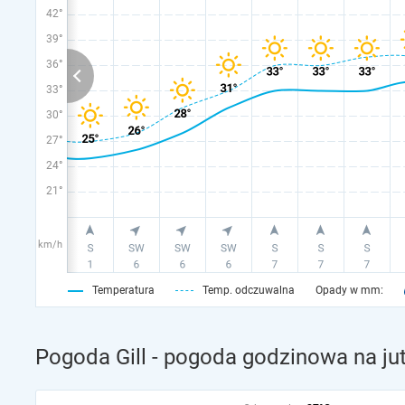
42°
39°
36°
33°
30°
27°
24°
21°
km/h
Temperatura
Temp. odczuwalna
Opady w mm:
Pogoda Gill - pogoda godzinowa na ju