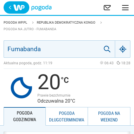
Trwa ładowanie
POLSKA
POGODA WP.PL
REPUBLIKA DEMOKRATYCZNA KONGO
POGODA NA JUTRO - FUMABANDA
EUROPA
ŚWIAT
Aktualna pogoda, godz.
11:19
06:43
18:28
JAKOŚĆ POWIETRZA
20
Prawie bezchmurnie
Odczuwalna 20°C
POGODA
POGODA
POGODA NA
GODZINOWA
DŁUGOTERMINOWA
WEEKEND