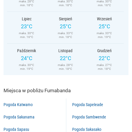
maks. 28°C
maks. 30°C
maks. 30°C
min. 18°C
min. 18°C
min. 16°C
Lipiec
Sierpień
Wrzesień
23°C
25°C
25°C
maks. 30°C
maks. 33°C
maks. 33°C
min. 16°C
min. 18°C
min. 19°C
Październik
Listopad
Grudzień
24°C
22°C
22°C
maks. 30°C
maks. 28°C
maks. 27°C
min. 19°C
min. 18°C
min. 18°C
Miejsca w pobliżu Fumabanda
Pogoda Katwamo
Pogoda Sapeleade
Pogoda Sakanama
Pogoda Sambwende
Pogoda Sapasu
Pogoda Sakasako