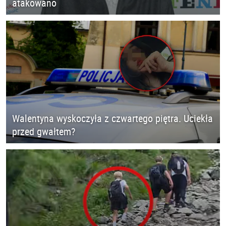
atakowano
Walentyna wyskoczyła z czwartego piętra. Uciekła
przed gwałtem?