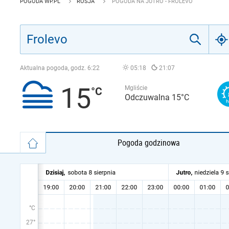
POGODA WP.PL
ROSJA
POGODA NA JUTRO - FROLEVO
Aktualna pogoda, godz.
6:22
05:18
21:07
15
Mgliście
Odczuwalna 15°C
Pogoda godzinowa
°C
27°