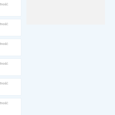
tność:
tność:
tność:
tność:
tność:
tność: