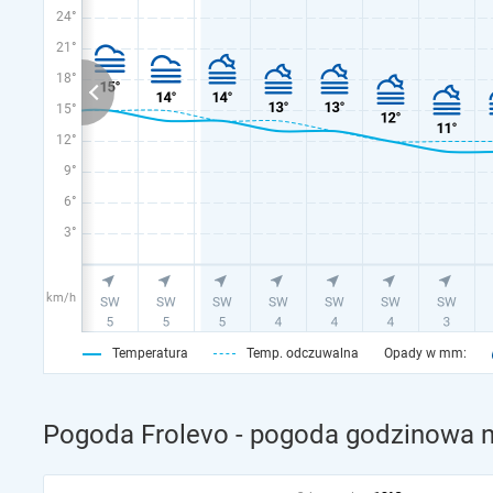
24°
21°
18°
15°
12°
9°
6°
3°
km/h
Temperatura
Temp. odczuwalna
Opady w mm:
Pogoda Frolevo - pogoda godzinowa n