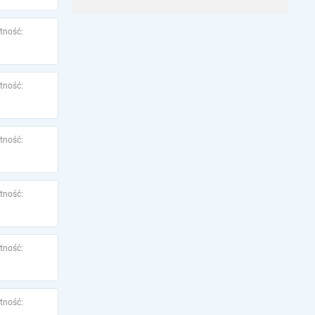
tność:
tność:
tność:
tność:
tność:
tność: