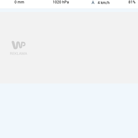
0 mm
1020 hPa
81%
4 km/h