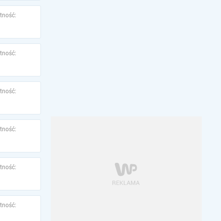
tność:
tność:
tność:
tność:
tność:
tność: