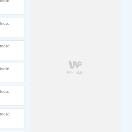
tność:
tność:
tność:
tność:
tność:
tność: