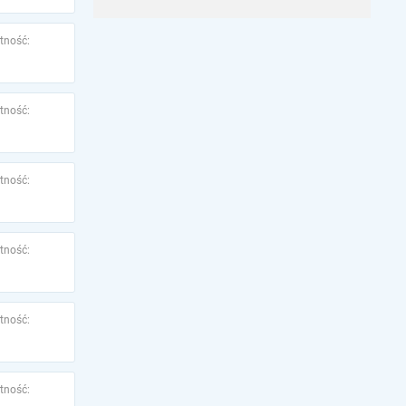
tność:
tność:
tność:
tność:
tność:
tność: