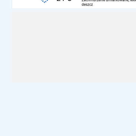
Zachmurzenie umiarkowane, lekk
deszcz