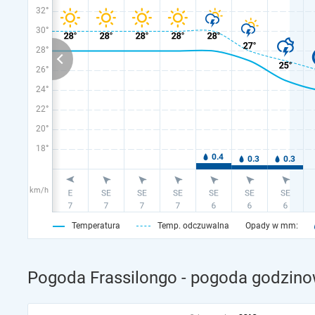
32°
30°
28°
26°
24°
22°
20°
18°
km/h
Temperatura
Temp. odczuwalna
Opady w mm:
Pogoda Frassilongo - pogoda godzino