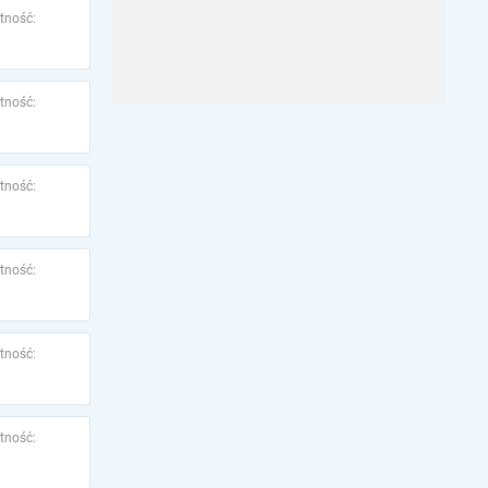
tność:
tność:
tność:
tność:
tność:
tność: