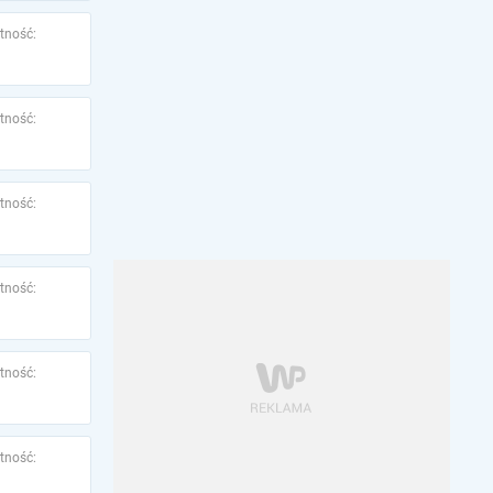
tność:
tność:
tność:
tność:
tność:
tność: