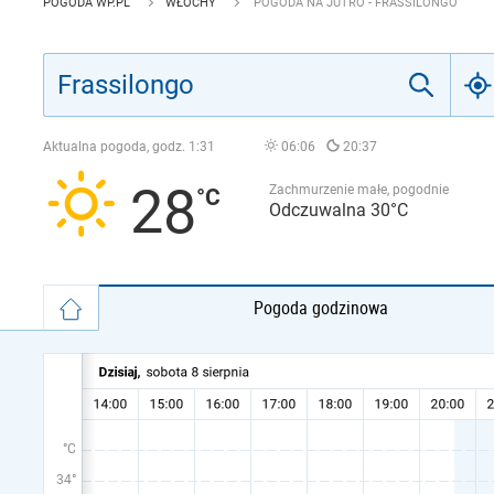
POGODA WP.PL
WŁOCHY
POGODA NA JUTRO - FRASSILONGO
Aktualna pogoda, godz.
1:31
06:06
20:37
28
Zachmurzenie małe, pogodnie
Odczuwalna 30°C
Pogoda godzinowa
°C
34°