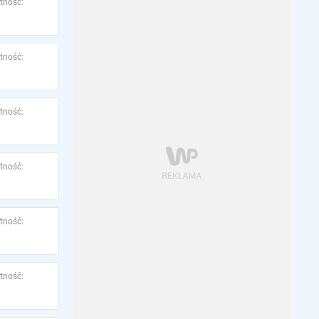
tność:
tność:
tność:
tność:
tność:
tność: