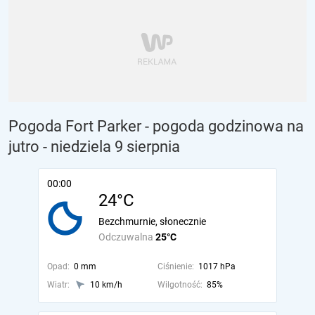
Pogoda Fort Parker - pogoda godzinowa na
jutro
- niedziela 9 sierpnia
00:00
24°C
Bezchmurnie, słonecznie
Odczuwalna
25°C
Opad:
0 mm
Ciśnienie:
1017 hPa
Wiatr:
10 km/h
Wilgotność:
85%