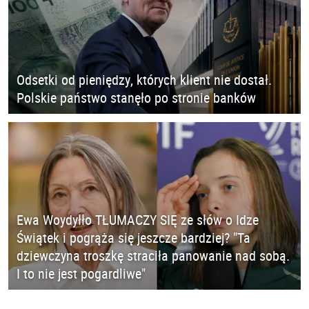
Odsetki od pieniędzy, których klient nie dostał.
Polskie państwo stanęło po stronie banków
Ewa Woydyłło TŁUMACZY SIĘ ze słów o Idze
Świątek i pogrąża się jeszcze bardziej? "Ta
dziewczyna troszkę straciła panowanie nad sobą.
I to nie jest pogardliwe"