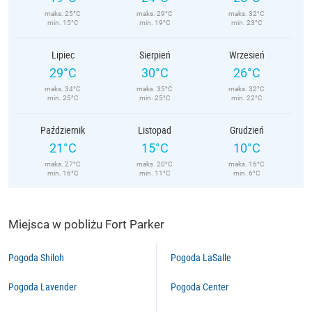
maks. 25°C
maks. 29°C
maks. 32°C
min. 15°C
min. 19°C
min. 23°C
Lipiec
Sierpień
Wrzesień
29°C
30°C
26°C
maks. 34°C
maks. 35°C
maks. 32°C
min. 25°C
min. 25°C
min. 22°C
Październik
Listopad
Grudzień
21°C
15°C
10°C
maks. 27°C
maks. 20°C
maks. 16°C
min. 16°C
min. 11°C
min. 6°C
Miejsca w pobliżu Fort Parker
Pogoda Shiloh
Pogoda LaSalle
Pogoda Lavender
Pogoda Center