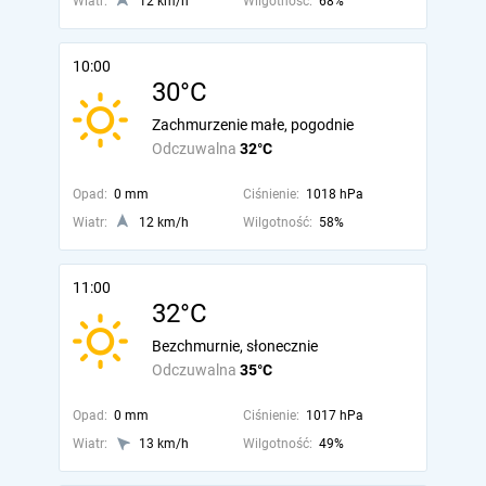
Wiatr:
12 km/h
Wilgotność:
68%
10:00
30°C
Zachmurzenie małe, pogodnie
Odczuwalna
32°C
Opad:
0 mm
Ciśnienie:
1018 hPa
Wiatr:
12 km/h
Wilgotność:
58%
11:00
32°C
Bezchmurnie, słonecznie
Odczuwalna
35°C
Opad:
0 mm
Ciśnienie:
1017 hPa
Wiatr:
13 km/h
Wilgotność:
49%