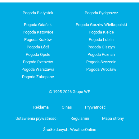
Pogoda Białystok
Pogoda Bydgoszcz
Pogoda Gdańsk
Pogoda Gorzów Wielkopolski
Pogoda Katowice
Pogoda Kielce
Pogoda Kraków
Pogoda Lublin
Pogoda Łódź
Pogoda Olsztyn
Pogoda Opole
Pogoda Poznań
Pogoda Rzeszów
Pogoda Szczecin
Pogoda Warszawa
Pogoda Wrocław
Pogoda Zakopane
© 1995-2026 Grupa WP
Reklama
O nas
Prywatność
Ustawienia prywatności
Regulamin
Mapa strony
Źródło danych: WeatherOnline