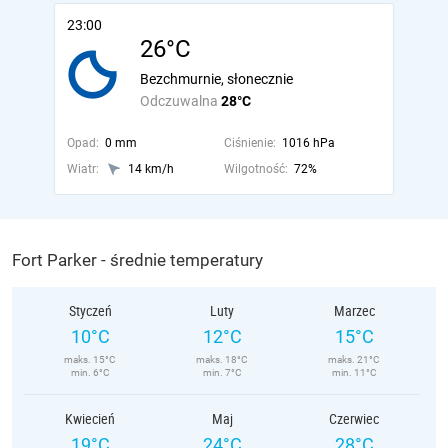
23:00
26°C
Bezchmurnie, słonecznie
Odczuwalna
28°C
Opad:
0 mm
Ciśnienie:
1016 hPa
Wiatr:
14 km/h
Wilgotność:
72%
Fort Parker - średnie temperatury
Styczeń
Luty
Marzec
10°C
12°C
15°C
maks. 15°C
maks. 18°C
maks. 21°C
min. 6°C
min. 7°C
min. 11°C
Kwiecień
Maj
Czerwiec
19°C
24°C
28°C