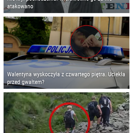
atakowano
Walentyna wyskoczyła z czwartego piętra. Uciekła
przed gwałtem?