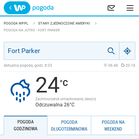
Trwa ładowanie
POLSKA
POGODA WP.PL
STANY ZJEDNOCZONE AMERYKI
POGODA NA JUTRO - FORT PARKER
EUROPA
ŚWIAT
Aktualna pogoda, godz.
8:33
06:48
20:18
JAKOŚĆ POWIETRZA
24
Zachmurzenie umiarkowane, deszcz
Odczuwalna 26°C
POGODA
POGODA
POGODA NA
GODZINOWA
DŁUGOTERMINOWA
WEEKEND