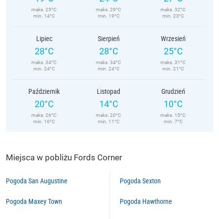
maks. 25°C
maks. 29°C
maks. 32°C
min. 14°C
min. 19°C
min. 23°C
Lipiec
Sierpień
Wrzesień
28°C
28°C
25°C
maks. 34°C
maks. 34°C
maks. 31°C
min. 24°C
min. 24°C
min. 21°C
Październik
Listopad
Grudzień
20°C
14°C
10°C
maks. 26°C
maks. 20°C
maks. 15°C
min. 16°C
min. 11°C
min. 7°C
Miejsca w pobliżu Fords Corner
Pogoda San Augustine
Pogoda Sexton
Pogoda Maxey Town
Pogoda Hawthorne