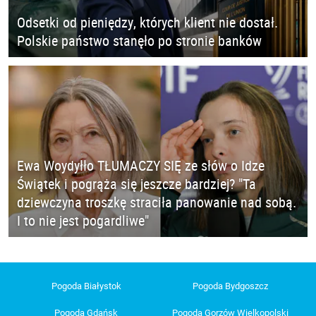
Odsetki od pieniędzy, których klient nie dostał.
Polskie państwo stanęło po stronie banków
Ewa Woydyłło TŁUMACZY SIĘ ze słów o Idze
Świątek i pogrąża się jeszcze bardziej? "Ta
dziewczyna troszkę straciła panowanie nad sobą.
I to nie jest pogardliwe"
Pogoda Białystok
Pogoda Bydgoszcz
Pogoda Gdańsk
Pogoda Gorzów Wielkopolski