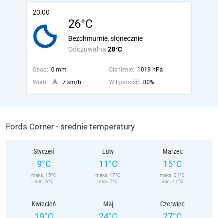
23:00
26°C
Bezchmurnie, słonecznie
Odczuwalna
28°C
Opad:
0 mm
Ciśnienie:
1019 hPa
Wiatr:
7 km/h
Wilgotność:
80%
Fords Corner - średnie temperatury
Styczeń
Luty
Marzec
9°C
11°C
15°C
maks. 15°C
maks. 17°C
maks. 21°C
min. 6°C
min. 7°C
min. 11°C
Kwiecień
Maj
Czerwiec
19°C
24°C
27°C