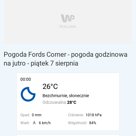
Pogoda Fords Corner - pogoda godzinowa
na jutro
- piątek 7 sierpnia
00:00
26°C
Bezchmurnie, słonecznie
Odczuwalna
28°C
Opad:
0 mm
Ciśnienie:
1018 hPa
Wiatr:
6 km/h
Wilgotność:
84%