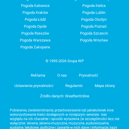
Pogoda Katowice
Pogoda Kielce
Pogoda Kraków
Pogoda Lublin
Pogoda Łódź
Pogoda Olsztyn
Pogoda Opole
Pogoda Poznań
Pogoda Rzeszów
Pogoda Szczecin
Pogoda Warszawa
Pogoda Wrocław
Pogoda Zakopane
© 1995-2026 Grupa WP
Reklama
O nas
Prywatność
Ustawienia prywatności
Regulamin
Mapa strony
Źródło danych: WeatherOnline
Pobieranie, zwielokrotnianie, przechowywanie lub jakiekolwiek inne
wykorzystywanie treści dostępnych w niniejszym serwisie - bez
względu na ich charakter i sposób wyrażenia (w szczególności lecz nie
wyłącznie: słowne, słowno-muzyczne, muzyczne, audiowizualne,
audialne, tekstowe, graficzne i zawarte w nich dane i informacje, bazy