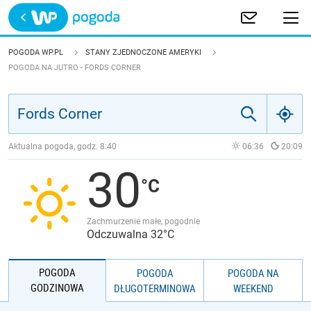
Trwa ładowanie
POLSKA
POGODA WP.PL
STANY ZJEDNOCZONE AMERYKI
POGODA NA JUTRO - FORDS CORNER
EUROPA
ŚWIAT
Aktualna pogoda, godz.
8:40
06:36
20:09
JAKOŚĆ POWIETRZA
30
Zachmurzenie małe, pogodnie
Odczuwalna 32°C
POGODA
POGODA
POGODA NA
GODZINOWA
DŁUGOTERMINOWA
WEEKEND