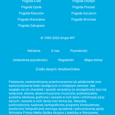
Pogoda Łódź
Pogoda Olsztyn
Pogoda Opole
Pogoda Poznań
Pogoda Rzeszów
Pogoda Szczecin
Pogoda Warszawa
Pogoda Wrocław
Pogoda Zakopane
© 1995-2026 Grupa WP
Reklama
O nas
Prywatność
Ustawienia prywatności
Regulamin
Mapa strony
Źródło danych: WeatherOnline
Pobieranie, zwielokrotnianie, przechowywanie lub jakiekolwiek inne
wykorzystywanie treści dostępnych w niniejszym serwisie - bez
względu na ich charakter i sposób wyrażenia (w szczególności lecz nie
wyłącznie: słowne, słowno-muzyczne, muzyczne, audiowizualne,
audialne, tekstowe, graficzne i zawarte w nich dane i informacje, bazy
danych i zawarte w nich dane) oraz formę (np. literackie,
publicystyczne, naukowe, kartograficzne, programy komputerowe,
plastyczne, fotograficzne) wymaga uprzedniej i jednoznacznej zgody
Wirtualna Polska Media Spółka Akcyjna z siedzibą w Warszawie,