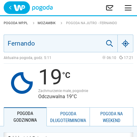
Trwa ładowanie
POLSKA
POGODA WP.PL
MOZAMBIK
POGODA NA JUTRO - FERNANDO
EUROPA
ŚWIAT
Aktualna pogoda, godz.
5:11
06:10
17:21
19
JAKOŚĆ POWIETRZA
Zachmurzenie małe, pogodnie
Odczuwalna 19°C
POGODA
POGODA
POGODA NA
GODZINOWA
DŁUGOTERMINOWA
WEEKEND