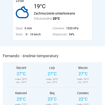
23:00
19°C
Zachmurzenie umiarkowane
Odczuwalna
20°C
Opad:
0 mm
Ciśnienie:
1020 hPa
Wiatr:
10 km/h
Wilgotność:
94%
Fernando - średnie temperatury
Styczeń
Luty
Marzec
27°C
27°C
27°C
maks. 28°C
maks. 28°C
maks. 28°C
min. 25°C
min. 25°C
min. 25°C
Kwiecień
Maj
Czerwiec
25°C
23°C
22°C
maks. 27°C
maks. 25°C
maks. 24°C