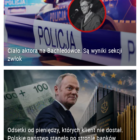
Ciało aktora na Bachledówce. Są wyniki sekcji
zwłok
Odsetki od pieniędzy, których klient nie dostał.
Polskie państwo stanęło po stronie banków