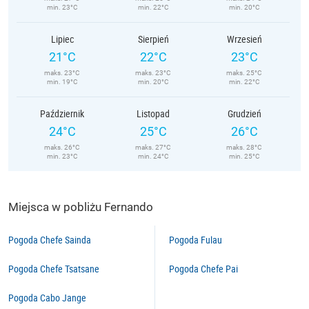
min. 23°C
min. 22°C
min. 20°C
Lipiec
Sierpień
Wrzesień
21°C
22°C
23°C
maks. 23°C
maks. 23°C
maks. 25°C
min. 19°C
min. 20°C
min. 22°C
Październik
Listopad
Grudzień
24°C
25°C
26°C
maks. 26°C
maks. 27°C
maks. 28°C
min. 23°C
min. 24°C
min. 25°C
Miejsca w pobliżu Fernando
Pogoda Chefe Sainda
Pogoda Fulau
Pogoda Chefe Tsatsane
Pogoda Chefe Pai
Pogoda Cabo Jange