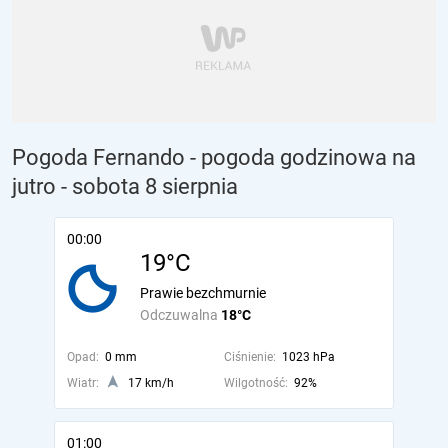
Pogoda Fernando - pogoda godzinowa na
jutro
- sobota 8 sierpnia
00:00
19°C
Prawie bezchmurnie
Odczuwalna
18°C
Opad:
0 mm
Ciśnienie:
1023 hPa
Wiatr:
17 km/h
Wilgotność:
92%
01:00