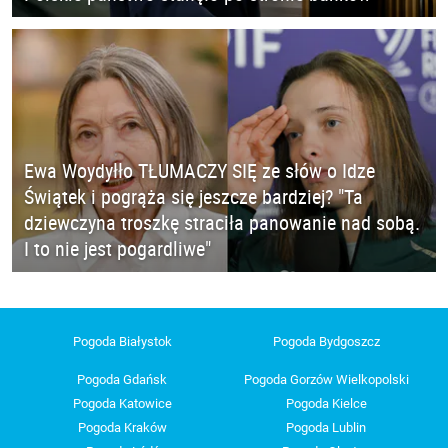
Ewa Woydyłło TŁUMACZY SIĘ ze słów o Idze
Świątek i pogrąża się jeszcze bardziej? "Ta
dziewczyna troszkę straciła panowanie nad sobą.
I to nie jest pogardliwe"
Pogoda Białystok
Pogoda Bydgoszcz
Pogoda Gdańsk
Pogoda Gorzów Wielkopolski
Pogoda Katowice
Pogoda Kielce
Pogoda Kraków
Pogoda Lublin