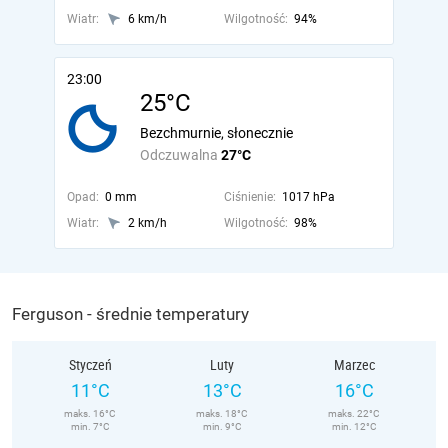
Wiatr:
6 km/h
Wilgotność:
94%
23:00
25°C
Bezchmurnie, słonecznie
Odczuwalna
27°C
Opad:
0 mm
Ciśnienie:
1017 hPa
Wiatr:
2 km/h
Wilgotność:
98%
Ferguson - średnie temperatury
Styczeń
Luty
Marzec
11°C
13°C
16°C
maks. 16°C
maks. 18°C
maks. 22°C
min. 7°C
min. 9°C
min. 12°C