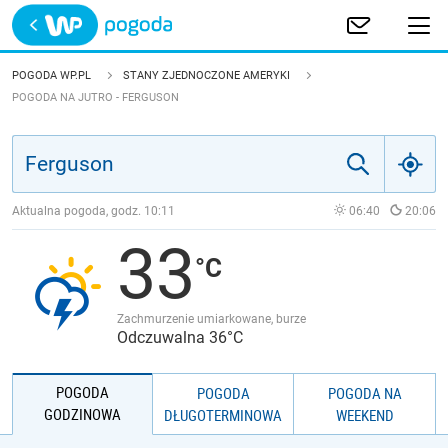
Trwa ładowanie
POLSKA
POGODA WP.PL
STANY ZJEDNOCZONE AMERYKI
POGODA NA JUTRO - FERGUSON
EUROPA
ŚWIAT
Aktualna pogoda, godz.
10:11
06:40
20:06
JAKOŚĆ POWIETRZA
33
Zachmurzenie umiarkowane, burze
Odczuwalna 36°C
POGODA
POGODA
POGODA NA
GODZINOWA
DŁUGOTERMINOWA
WEEKEND