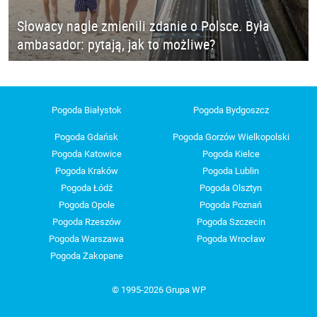
Słowacy nagle zmienili zdanie o Polsce. Była
ambasador: pytają, jak to możliwe?
Pogoda Białystok
Pogoda Bydgoszcz
Pogoda Gdańsk
Pogoda Gorzów Wielkopolski
Pogoda Katowice
Pogoda Kielce
Pogoda Kraków
Pogoda Lublin
Pogoda Łódź
Pogoda Olsztyn
Pogoda Opole
Pogoda Poznań
Pogoda Rzeszów
Pogoda Szczecin
Pogoda Warszawa
Pogoda Wrocław
Pogoda Zakopane
© 1995-2026 Grupa WP