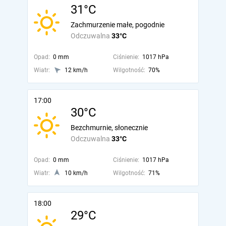
31°C
Zachmurzenie małe, pogodnie
Odczuwalna
33°C
Opad:
0 mm
Ciśnienie:
1017 hPa
Wiatr:
12 km/h
Wilgotność:
70%
17:00
30°C
Bezchmurnie, słonecznie
Odczuwalna
33°C
Opad:
0 mm
Ciśnienie:
1017 hPa
Wiatr:
10 km/h
Wilgotność:
71%
18:00
29°C