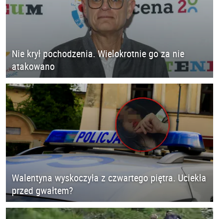
Nie krył pochodzenia. Wielokrotnie go za nie
atakowano
Walentyna wyskoczyła z czwartego piętra. Uciekła
przed gwałtem?