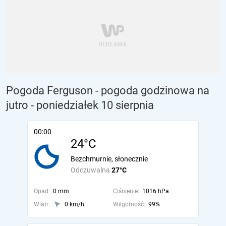
Pogoda Ferguson - pogoda godzinowa na
jutro
- poniedziałek 10 sierpnia
00:00
24°C
Bezchmurnie, słonecznie
Odczuwalna
27°C
Opad:
0 mm
Ciśnienie:
1016 hPa
Wiatr:
0 km/h
Wilgotność:
99%