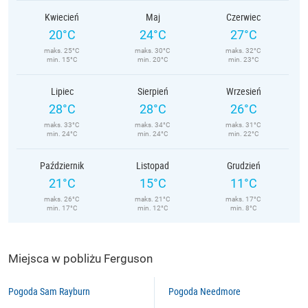
Kwiecień
Maj
Czerwiec
20°C
24°C
27°C
maks. 25°C
maks. 30°C
maks. 32°C
min. 15°C
min. 20°C
min. 23°C
Lipiec
Sierpień
Wrzesień
28°C
28°C
26°C
maks. 33°C
maks. 34°C
maks. 31°C
min. 24°C
min. 24°C
min. 22°C
Październik
Listopad
Grudzień
21°C
15°C
11°C
maks. 26°C
maks. 21°C
maks. 17°C
min. 17°C
min. 12°C
min. 8°C
Miejsca w pobliżu Ferguson
Pogoda Sam Rayburn
Pogoda Needmore