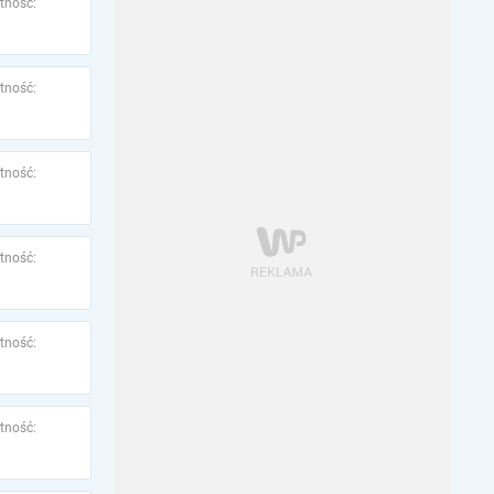
tność:
tność:
tność:
tność:
tność:
tność: