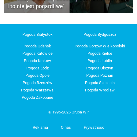
I to nie jest pogardliwe"
Pogoda Białystok
Pogoda Bydgoszcz
Pogoda Gdańsk
Pogoda Gorzów Wielkopolski
Pogoda Katowice
Pogoda Kielce
Pogoda Kraków
Pogoda Lublin
Pogoda Łódź
Pogoda Olsztyn
Pogoda Opole
Pogoda Poznań
Pogoda Rzeszów
Pogoda Szczecin
Pogoda Warszawa
Pogoda Wrocław
Pogoda Zakopane
© 1995-2026 Grupa WP
Reklama
O nas
Prywatność