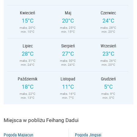
Kwiecień
Maj
Czerwiec
15°C
20°C
24°C
maks. 20°C
maks. 25°C
maks. 28°C
min. 10°C
min. 15°C
min. 20°C
Lipiec
Sierpień
Wrzesień
28°C
27°C
23°C
maks. 31°C
maks. 30°C
maks. 26°C
min. 24°C
min. 24°C
min. 20°C
Październik
Listopad
Grudzień
18°C
11°C
5°C
maks. 22°C
maks. 16°C
maks. 9°C
min. 13°C
min. 7°C
min. 0°C
Miejsca w pobliżu Feihang Dadui
Pogoda Majiacun
Pogoda Jingsai