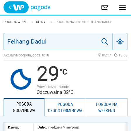
Trwa ładowanie
POLSKA
POGODA WP.PL
CHINY
POGODA NA JUTRO - FEIHANG DADUI
EUROPA
ŚWIAT
Aktualna pogoda, godz.
8:18
05:17
18:53
29
JAKOŚĆ POWIETRZA
Prawie bezchmurnie
Odczuwalna 32°C
POGODA
POGODA
POGODA NA
GODZINOWA
DŁUGOTERMINOWA
WEEKEND