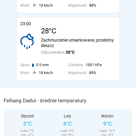
Wiatr:
18 km/h
Wilgotność:
88%
23:00
28°C
Zachmurzenie umiarkowane, przelotny
deszcz
Odczuwalna
30°C
Opad:
0.5 mm
Ciśnienie:
1001 hPa
Wiatr:
18 km/h
Wilgotność:
89%
Feihang Dadui - średnie temperatury
Styczeń
Luty
Marzec
3°C
4°C
9°C
maks. 7°C
maks. 9°C
maks. 13°C
min. -2°C
min. 0°C
min. 4°C