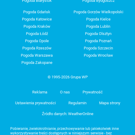
Pogoda Białystok
Pogoda Bydgoszcz
Pogoda Gdańsk
Pogoda Gorzów Wielkopolski
Pogoda Katowice
Pogoda Kielce
Pogoda Kraków
Pogoda Lublin
Pogoda Łódź
Pogoda Olsztyn
Pogoda Opole
Pogoda Poznań
Pogoda Rzeszów
Pogoda Szczecin
Pogoda Warszawa
Pogoda Wrocław
Pogoda Zakopane
© 1995-2026 Grupa WP
Reklama
O nas
Prywatność
Ustawienia prywatności
Regulamin
Mapa strony
Źródło danych: WeatherOnline
Pobieranie, zwielokrotnianie, przechowywanie lub jakiekolwiek inne
wykorzystywanie treści dostępnych w niniejszym serwisie - bez