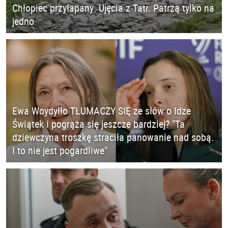
Chłopiec przyłapany. Ujęcia z Tatr. Patrzą tylko na
jedno
Ewa Woydyłło TŁUMACZY SIĘ ze słów o Idze
Świątek i pogrąża się jeszcze bardziej? "Ta
dziewczyna troszkę straciła panowanie nad sobą.
I to nie jest pogardliwe"