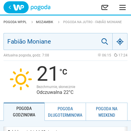
Trwa ładowanie
POLSKA
POGODA WP.PL
MOZAMBIK
POGODA NA JUTRO - FABIÃO MONIANE
EUROPA
ŚWIAT
Aktualna pogoda, godz.
7:08
06:15
17:24
21
JAKOŚĆ POWIETRZA
Bezchmurnie, słonecznie
Odczuwalna 22°C
POGODA
POGODA
POGODA NA
GODZINOWA
DŁUGOTERMINOWA
WEEKEND