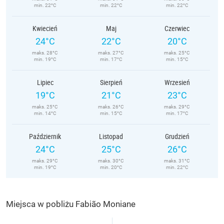
min. 22°C
min. 22°C
min. 22°C
Kwiecień
Maj
Czerwiec
24°C
22°C
20°C
maks. 28°C
maks. 27°C
maks. 25°C
min. 19°C
min. 17°C
min. 15°C
Lipiec
Sierpień
Wrzesień
19°C
21°C
23°C
maks. 25°C
maks. 26°C
maks. 29°C
min. 14°C
min. 15°C
min. 17°C
Październik
Listopad
Grudzień
24°C
25°C
26°C
maks. 29°C
maks. 30°C
maks. 31°C
min. 19°C
min. 20°C
min. 22°C
Miejsca w pobliżu Fabião Moniane