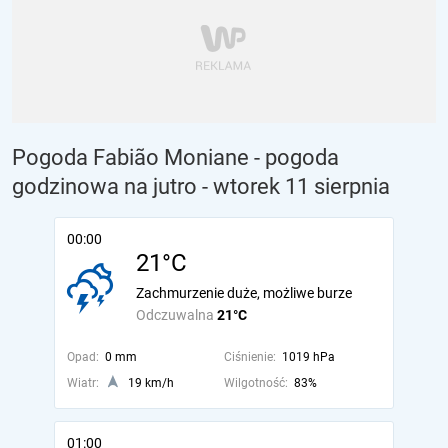
Pogoda Fabião Moniane - pogoda
godzinowa na jutro
- wtorek 11 sierpnia
00:00
21°C
Zachmurzenie duże, możliwe burze
Odczuwalna
21°C
Opad:
0 mm
Ciśnienie:
1019 hPa
Wiatr:
19 km/h
Wilgotność:
83%
01:00