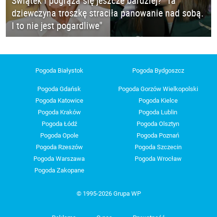
Świątek i pogrąża się jeszcze bardziej? "Ta
dziewczyna troszkę straciła panowanie nad sobą.
I to nie jest pogardliwe"
Pogoda Białystok
Pogoda Bydgoszcz
Pogoda Gdańsk
Pogoda Gorzów Wielkopolski
Pogoda Katowice
Pogoda Kielce
Pogoda Kraków
Pogoda Lublin
Pogoda Łódź
Pogoda Olsztyn
Pogoda Opole
Pogoda Poznań
Pogoda Rzeszów
Pogoda Szczecin
Pogoda Warszawa
Pogoda Wrocław
Pogoda Zakopane
© 1995-2026 Grupa WP