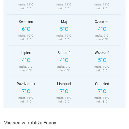
maks. 11°C
maks. 11°C
maks. 11°C
min. 3°C
min. 3°C
min. 2°C
Kwiecień
Maj
Czerwiec
6°C
5°C
4°C
maks. 10°C
maks. 10°C
maks. 9°C
min. 1°C
min. 0°C
min. -1°C
Lipiec
Sierpień
Wrzesień
4°C
4°C
5°C
maks. 9°C
maks. 9°C
maks. 10°C
min. -1°C
min. -1°C
min. 0°C
Październik
Listopad
Grudzień
7°C
7°C
7°C
maks. 11°C
maks. 11°C
maks. 11°C
min. 1°C
min. 2°C
min. 3°C
Miejsca w pobliżu Faany