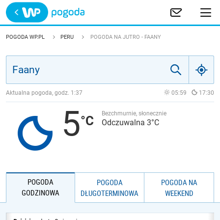
Trwa ładowanie
POLSKA
POGODA WP.PL
PERU
POGODA NA JUTRO - FAANY
EUROPA
ŚWIAT
Aktualna pogoda, godz.
1:37
05:59
17:30
5
JAKOŚĆ POWIETRZA
Bezchmurnie, słonecznie
Odczuwalna 3°C
POGODA
POGODA
POGODA NA
GODZINOWA
DŁUGOTERMINOWA
WEEKEND