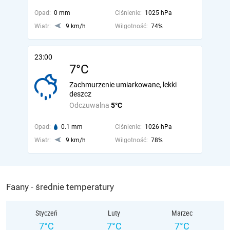
Opad:
0 mm
Ciśnienie:
1025 hPa
Wiatr:
9 km/h
Wilgotność:
74%
23:00
7°C
Zachmurzenie umiarkowane, lekki
deszcz
Odczuwalna
5°C
Opad:
0.1 mm
Ciśnienie:
1026 hPa
Wiatr:
9 km/h
Wilgotność:
78%
Faany - średnie temperatury
Styczeń
Luty
Marzec
7°C
7°C
7°C