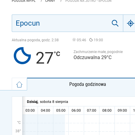
POGODA WP.PL
CHINY
POGODA NA JUTRO - EPOCUN
Aktualna pogoda, godz.
2:38
05:46
19:00
27
Zachmurzenie małe, pogodnie
Odczuwalna 29°C
Pogoda godzinowa
°C
38°