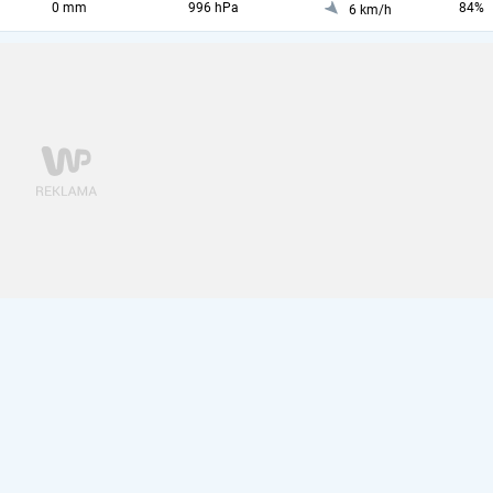
0 mm
996 hPa
84%
6 km/h