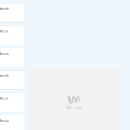
tność:
tność:
tność:
tność:
tność:
tność: