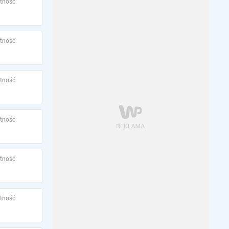
tność:
tność:
tność:
tność:
tność:
tność: