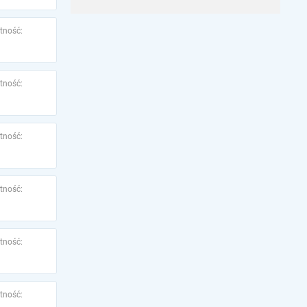
tność:
tność:
tność:
tność:
tność:
tność: