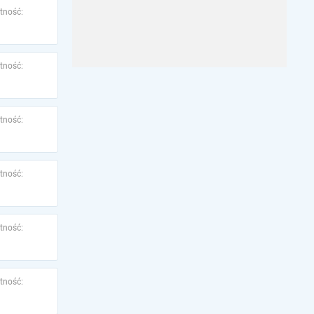
tność:
tność:
tność:
tność:
tność:
tność: