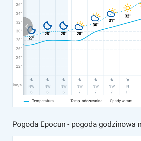
36°
34°
32°
30°
28°
26°
24°
22°
km/h
Temperatura
Temp. odczuwalna
Opady w mm:
Pogoda Epocun - pogoda godzinowa na