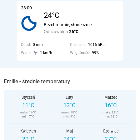
23:00
24°C
Bezchmurnie, słonecznie
Odczuwalna
26°C
Opad:
0 mm
Ciśnienie:
1016 hPa
Wiatr:
1 km/h
Wilgotność:
99%
Emille - średnie temperatury
Styczeń
Luty
Marzec
11°C
13°C
16°C
maks. 16°C
maks. 18°C
maks. 22°C
min. 7°C
min. 9°C
min. 12°C
Kwiecień
Maj
Czerwiec
20°C
24°C
27°C