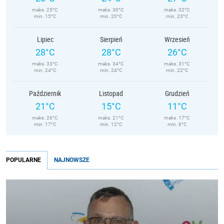
maks. 25°C
maks. 30°C
maks. 32°C
min. 15°C
min. 20°C
min. 23°C
Lipiec
Sierpień
Wrzesień
28°C
28°C
26°C
maks. 33°C
maks. 34°C
maks. 31°C
min. 24°C
min. 24°C
min. 22°C
Październik
Listopad
Grudzień
21°C
15°C
11°C
maks. 26°C
maks. 21°C
maks. 17°C
min. 17°C
min. 12°C
min. 8°C
POPULARNE
NAJNOWSZE