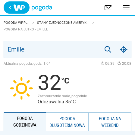
Trwa ładowanie
POLSKA
POGODA WP.PL
STANY ZJEDNOCZONE AMERYKI
POGODA NA JUTRO - EMILLE
EUROPA
ŚWIAT
Aktualna pogoda, godz.
1:04
06:39
20:08
JAKOŚĆ POWIETRZA
32
Zachmurzenie małe, pogodnie
Odczuwalna 35°C
POGODA
POGODA
POGODA NA
GODZINOWA
DŁUGOTERMINOWA
WEEKEND