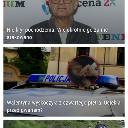
Nie krył pochodzenia. Wielokrotnie go za nie
atakowano
Walentyna wyskoczyła z czwartego piętra. Uciekła
przed gwałtem?