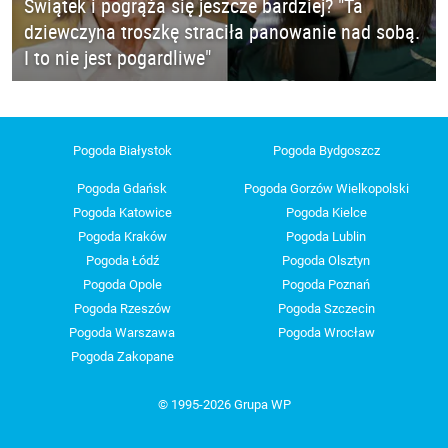
Świątek i pogrąża się jeszcze bardziej? "Ta
dziewczyna troszkę straciła panowanie nad sobą.
I to nie jest pogardliwe"
Pogoda Białystok
Pogoda Bydgoszcz
Pogoda Gdańsk
Pogoda Gorzów Wielkopolski
Pogoda Katowice
Pogoda Kielce
Pogoda Kraków
Pogoda Lublin
Pogoda Łódź
Pogoda Olsztyn
Pogoda Opole
Pogoda Poznań
Pogoda Rzeszów
Pogoda Szczecin
Pogoda Warszawa
Pogoda Wrocław
Pogoda Zakopane
© 1995-2026 Grupa WP