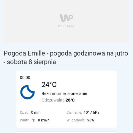
Pogoda Emille - pogoda godzinowa na jutro
- sobota 8 sierpnia
00:00
24°C
Bezchmurnie, słonecznie
Odczuwalna
26°C
Opad:
0 mm
Ciśnienie:
1017 hPa
Wiatr:
0 km/h
Wilgotność:
98%