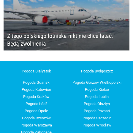
Z tego polskiego lotniska nikt nie chce latać.
Będą zwolnienia
Pogoda Białystok
Pogoda Bydgoszcz
Pogoda Gdańsk
Pogoda Gorzów Wielkopolski
Pogoda Katowice
Pogoda Kielce
Pogoda Kraków
Pogoda Lublin
Pogoda Łódź
Pogoda Olsztyn
Pogoda Opole
Pogoda Poznań
Pogoda Rzeszów
Pogoda Szczecin
Pogoda Warszawa
Pogoda Wrocław
Pogoda Zakopane