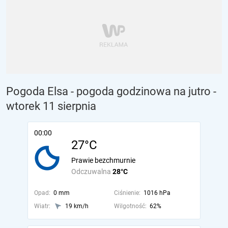
Pogoda Elsa - pogoda godzinowa na jutro
-
wtorek 11 sierpnia
00:00
27°C
Prawie bezchmurnie
Odczuwalna
28°C
Opad:
0 mm
Ciśnienie:
1016 hPa
Wiatr:
19 km/h
Wilgotność:
62%