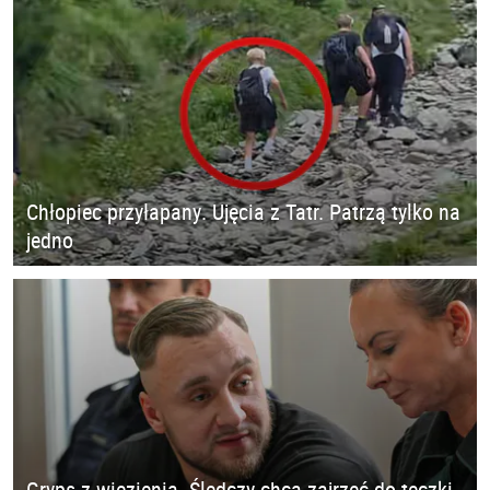
Chłopiec przyłapany. Ujęcia z Tatr. Patrzą tylko na
jedno
Gryps z więzienia. Śledczy chcą zajrzeć do teczki