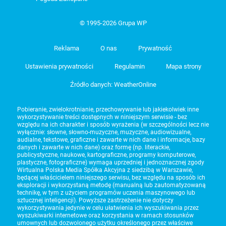
© 1995-2026 Grupa WP
Reklama
O nas
Prywatność
Ustawienia prywatności
Regulamin
Mapa strony
Źródło danych: WeatherOnline
Pobieranie, zwielokrotnianie, przechowywanie lub jakiekolwiek inne
wykorzystywanie treści dostępnych w niniejszym serwisie - bez
względu na ich charakter i sposób wyrażenia (w szczególności lecz nie
wyłącznie: słowne, słowno-muzyczne, muzyczne, audiowizualne,
audialne, tekstowe, graficzne i zawarte w nich dane i informacje, bazy
danych i zawarte w nich dane) oraz formę (np. literackie,
publicystyczne, naukowe, kartograficzne, programy komputerowe,
plastyczne, fotograficzne) wymaga uprzedniej i jednoznacznej zgody
Wirtualna Polska Media Spółka Akcyjna z siedzibą w Warszawie,
będącej właścicielem niniejszego serwisu, bez względu na sposób ich
eksploracji i wykorzystaną metodę (manualną lub zautomatyzowaną
technikę, w tym z użyciem programów uczenia maszynowego lub
sztucznej inteligencji). Powyższe zastrzeżenie nie dotyczy
wykorzystywania jedynie w celu ułatwienia ich wyszukiwania przez
wyszukiwarki internetowe oraz korzystania w ramach stosunków
umownych lub dozwolonego użytku określonego przez właściwe