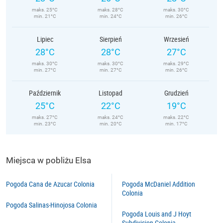
maks. 25°C
maks. 28°C
maks. 30°C
min. 21°C
min. 24°C
min. 26°C
Lipiec
Sierpień
Wrzesień
28°C
28°C
27°C
maks. 30°C
maks. 30°C
maks. 29°C
min. 27°C
min. 27°C
min. 26°C
Październik
Listopad
Grudzień
25°C
22°C
19°C
maks. 27°C
maks. 24°C
maks. 22°C
min. 23°C
min. 20°C
min. 17°C
Miejsca w pobliżu Elsa
Pogoda Cana de Azucar Colonia
Pogoda McDaniel Addition
Colonia
Pogoda Salinas-Hinojosa Colonia
Pogoda Louis and J Hoyt
Subdivision Colonia