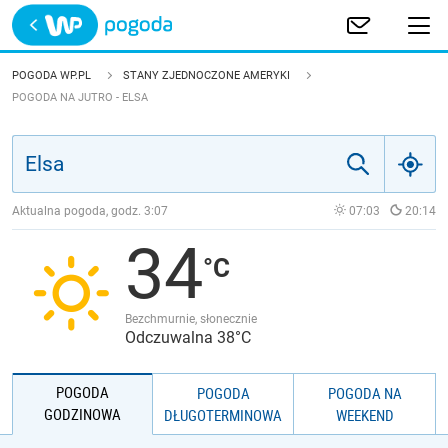
Trwa ładowanie
POLSKA
POGODA WP.PL
STANY ZJEDNOCZONE AMERYKI
POGODA NA JUTRO - ELSA
EUROPA
ŚWIAT
Aktualna pogoda, godz.
3:07
07:03
20:14
JAKOŚĆ POWIETRZA
34
Bezchmurnie, słonecznie
Odczuwalna 38°C
POGODA
POGODA
POGODA NA
GODZINOWA
DŁUGOTERMINOWA
WEEKEND