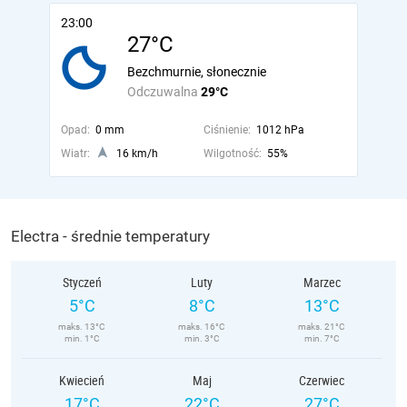
23:00
27°C
Bezchmurnie, słonecznie
Odczuwalna
29°C
Opad:
0 mm
Ciśnienie:
1012 hPa
Wiatr:
16 km/h
Wilgotność:
55%
Electra - średnie temperatury
Styczeń
Luty
Marzec
5°C
8°C
13°C
maks. 13°C
maks. 16°C
maks. 21°C
min. 1°C
min. 3°C
min. 7°C
Kwiecień
Maj
Czerwiec
17°C
22°C
27°C