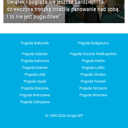
Świątek i pogrąża się jeszcze bardziej? "Ta
dziewczyna troszkę straciła panowanie nad sobą.
I to nie jest pogardliwe"
Pogoda Białystok
Pogoda Bydgoszcz
Pogoda Gdańsk
Pogoda Gorzów Wielkopolski
Pogoda Katowice
Pogoda Kielce
Pogoda Kraków
Pogoda Lublin
Pogoda Łódź
Pogoda Olsztyn
Pogoda Opole
Pogoda Poznań
Pogoda Rzeszów
Pogoda Szczecin
Pogoda Warszawa
Pogoda Wrocław
Pogoda Zakopane
© 1995-2026 Grupa WP