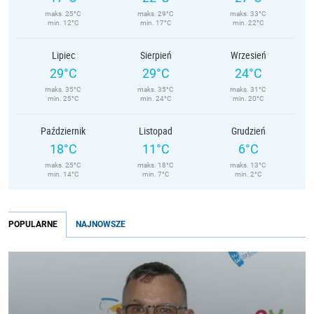
maks. 25°C
maks. 29°C
maks. 33°C
min. 12°C
min. 17°C
min. 22°C
Lipiec
Sierpień
Wrzesień
29°C
29°C
24°C
maks. 35°C
maks. 35°C
maks. 31°C
min. 25°C
min. 24°C
min. 20°C
Październik
Listopad
Grudzień
18°C
11°C
6°C
maks. 25°C
maks. 18°C
maks. 13°C
min. 14°C
min. 7°C
min. 2°C
POPULARNE
NAJNOWSZE