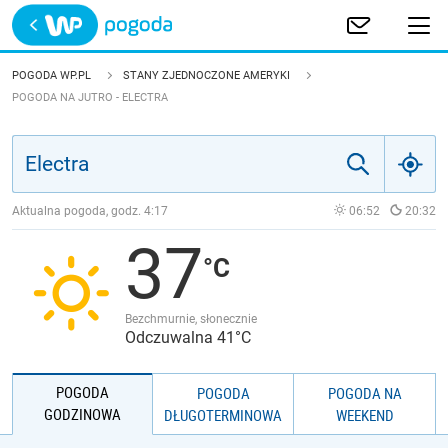
Trwa ładowanie
POLSKA
POGODA WP.PL
STANY ZJEDNOCZONE AMERYKI
POGODA NA JUTRO - ELECTRA
EUROPA
ŚWIAT
Aktualna pogoda, godz.
4:17
06:52
20:32
JAKOŚĆ POWIETRZA
37
Bezchmurnie, słonecznie
Odczuwalna 41°C
POGODA
POGODA
POGODA NA
GODZINOWA
DŁUGOTERMINOWA
WEEKEND