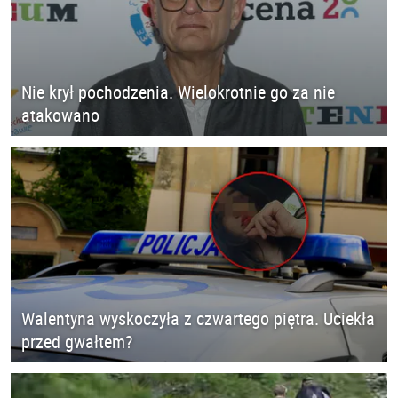
Nie krył pochodzenia. Wielokrotnie go za nie
atakowano
Walentyna wyskoczyła z czwartego piętra. Uciekła
przed gwałtem?