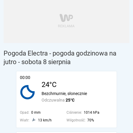
Pogoda Electra - pogoda godzinowa na
jutro
- sobota 8 sierpnia
00:00
24°C
Bezchmurnie, słonecznie
Odczuwalna
25°C
Opad:
0 mm
Ciśnienie:
1014 hPa
Wiatr:
13 km/h
Wilgotność:
70%