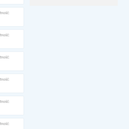
tność:
tność:
tność:
tność:
tność:
tność: