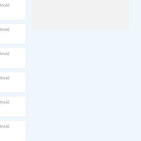
tność:
tność:
tność:
tność:
tność:
tność: