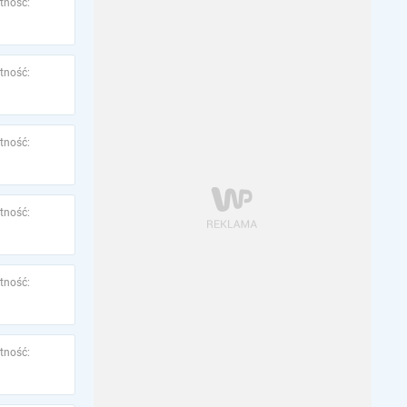
tność:
tność:
tność:
tność:
tność:
tność: