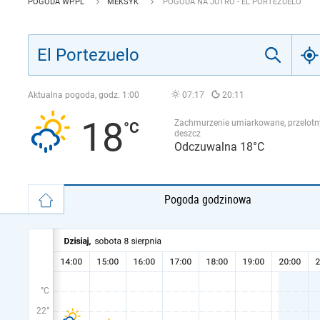
POGODA WP.PL
MEKSYK
POGODA NA JUTRO - EL PORTEZUELO
Aktualna pogoda, godz.
1:00
07:17
20:11
18
Zachmurzenie umiarkowane, przelotn
deszcz
Odczuwalna 18°C
Pogoda godzinowa
°C
22°