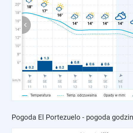
20°
18°
16°
14°
12°
10°
8°
6°
km/h
Temperatura
Temp. odczuwalna
Opady w mm:
Pogoda El Portezuelo - pogoda godzin