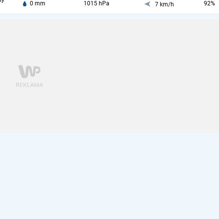
ny
0 mm
1015 hPa
92%
7 km/h