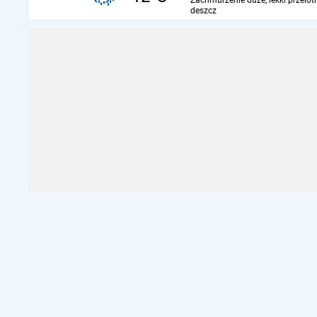
Zachmurzenie duże, lekki przelot
deszcz