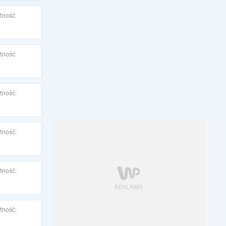
tność:
tność:
tność:
tność:
tność:
tność: