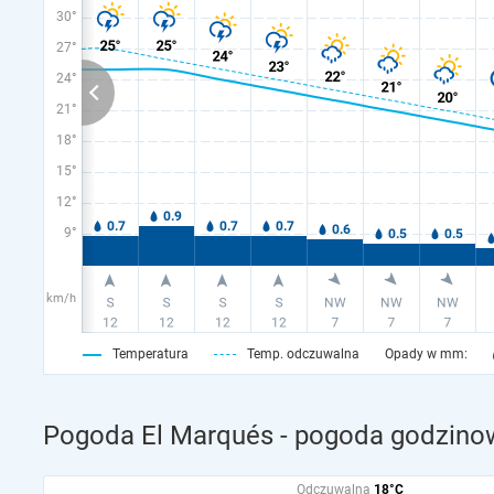
30°
27°
24°
21°
18°
15°
12°
9°
km/h
Temperatura
Temp. odczuwalna
Opady w mm:
Pogoda El Marqués - pogoda godzinow
Odczuwalna
18°C