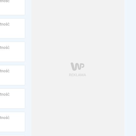
tność:
tność:
tność:
tność:
tność:
tność: