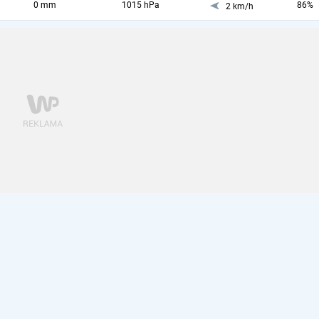
0 mm
1015 hPa
86%
2 km/h