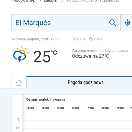
POGODA WP.PL
MEKSYK
POGODA NA JUTRO - EL MARQUÉS
Aktualna pogoda, godz.
12:39
07:28
20:22
25
Zachmurzenie umiarkowane, burze
Odczuwalna 27°C
Pogoda godzinowa
°C
33°