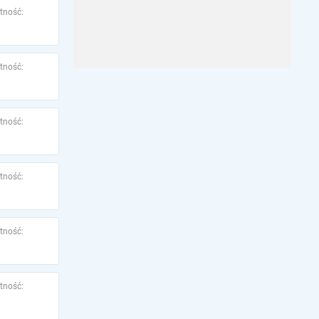
tność:
tność:
tność:
tność:
tność:
tność: