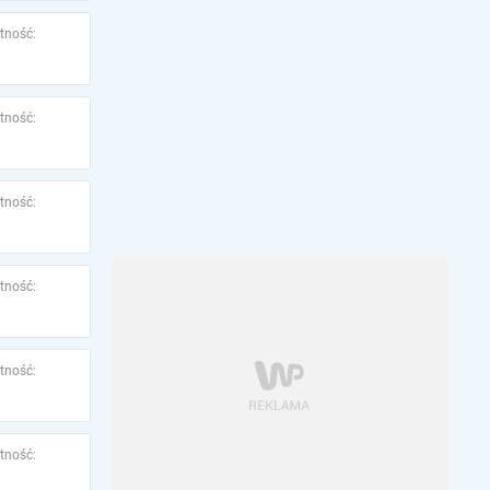
tność:
tność:
tność:
tność:
tność:
tność: