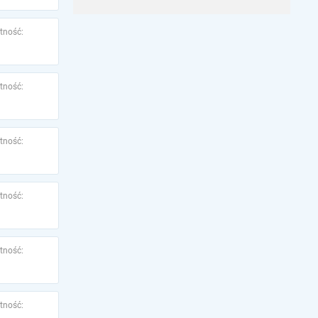
tność:
tność:
tność:
tność:
tność:
tność: