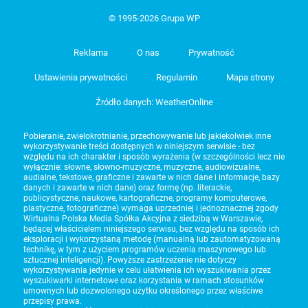
© 1995-2026 Grupa WP
Reklama
O nas
Prywatność
Ustawienia prywatności
Regulamin
Mapa strony
Źródło danych: WeatherOnline
Pobieranie, zwielokrotnianie, przechowywanie lub jakiekolwiek inne
wykorzystywanie treści dostępnych w niniejszym serwisie - bez
względu na ich charakter i sposób wyrażenia (w szczególności lecz nie
wyłącznie: słowne, słowno-muzyczne, muzyczne, audiowizualne,
audialne, tekstowe, graficzne i zawarte w nich dane i informacje, bazy
danych i zawarte w nich dane) oraz formę (np. literackie,
publicystyczne, naukowe, kartograficzne, programy komputerowe,
plastyczne, fotograficzne) wymaga uprzedniej i jednoznacznej zgody
Wirtualna Polska Media Spółka Akcyjna z siedzibą w Warszawie,
będącej właścicielem niniejszego serwisu, bez względu na sposób ich
eksploracji i wykorzystaną metodę (manualną lub zautomatyzowaną
technikę, w tym z użyciem programów uczenia maszynowego lub
sztucznej inteligencji). Powyższe zastrzeżenie nie dotyczy
wykorzystywania jedynie w celu ułatwienia ich wyszukiwania przez
wyszukiwarki internetowe oraz korzystania w ramach stosunków
umownych lub dozwolonego użytku określonego przez właściwe
przepisy prawa.