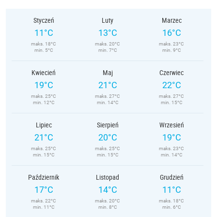
Styczeń
Luty
Marzec
11°C
13°C
16°C
maks. 18°C
maks. 20°C
maks. 23°C
min. 5°C
min. 7°C
min. 9°C
Kwiecień
Maj
Czerwiec
19°C
21°C
22°C
maks. 25°C
maks. 27°C
maks. 27°C
min. 12°C
min. 14°C
min. 15°C
Lipiec
Sierpień
Wrzesień
21°C
20°C
19°C
maks. 25°C
maks. 25°C
maks. 23°C
min. 15°C
min. 15°C
min. 14°C
Październik
Listopad
Grudzień
17°C
14°C
11°C
maks. 22°C
maks. 20°C
maks. 18°C
min. 11°C
min. 8°C
min. 6°C