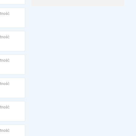
tność:
tność:
tność:
tność:
tność:
tność: