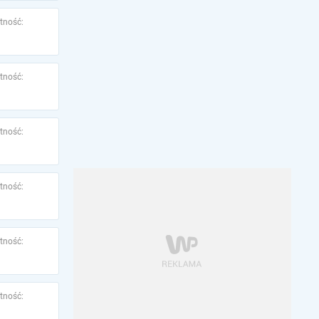
tność:
tność:
tność:
tność:
tność:
tność: