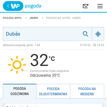
Trwa ładowanie
POLSKA
POGODA WP.PL
JEMEN
POGODA NA JUTRO - DUBĀS
EUROPA
ŚWIAT
Aktualna pogoda, godz.
7:44
05:52
18:33
32
JAKOŚĆ POWIETRZA
Zachmurzenie małe, pogodnie
Odczuwalna 35°C
POGODA
POGODA
POGODA NA
GODZINOWA
DŁUGOTERMINOWA
WEEKEND