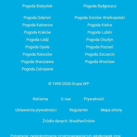
Pogoda Białystok
Pogoda Bydgoszcz
Pogoda Gdańsk
Pogoda Gorzów Wielkopolski
Pogoda Katowice
Pogoda Kielce
Pogoda Kraków
Pogoda Lublin
Pogoda Łódź
Pogoda Olsztyn
Pogoda Opole
Pogoda Poznań
Pogoda Rzeszów
Pogoda Szczecin
Pogoda Warszawa
Pogoda Wrocław
Pogoda Zakopane
© 1995-2026 Grupa WP
Reklama
O nas
Prywatność
Ustawienia prywatności
Regulamin
Mapa strony
Źródło danych: WeatherOnline
Pobieranie, zwielokrotnianie, przechowywanie lub jakiekolwiek inne