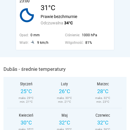
23:00
31°C
Prawie bezchmurnie
Odczuwalna
34°C
Opad:
0 mm
Ciśnienie:
1000 hPa
Wiatr:
9 km/h
Wilgotność:
81%
Dubās - średnie temperatury
Styczeń
Luty
Marzec
25°C
26°C
28°C
maks. 29°C
maks. 30°C
maks. 32°C
min. 21°C
min. 21°C
min. 23°C
Kwiecień
Maj
Czerwiec
30°C
32°C
32°C
maks. 35°C
maks. 35°C
maks. 36°C