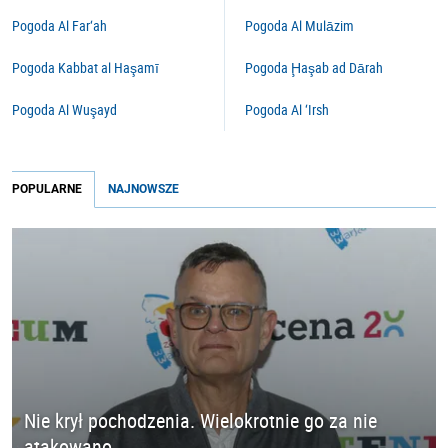
Pogoda Al Far‘ah
Pogoda Al Mulāzim
Pogoda Kabbat al Haşamī
Pogoda Ḩaşab ad Dārah
Pogoda Al Wuşayd
Pogoda Al ‘Irsh
POPULARNE
NAJNOWSZE
Nie krył pochodzenia. Wielokrotnie go za nie
atakowano