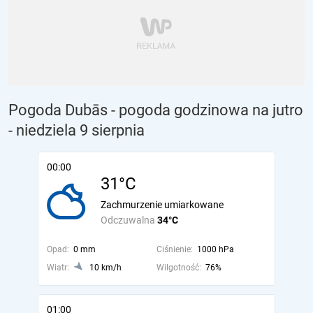
Pogoda Dubās - pogoda godzinowa na jutro
- niedziela 9 sierpnia
00:00
31°C
Zachmurzenie umiarkowane
Odczuwalna
34°C
Opad:
0 mm
Ciśnienie:
1000 hPa
Wiatr:
10 km/h
Wilgotność:
76%
01:00