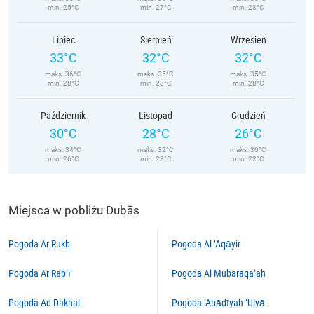
min. 25°C
min. 27°C
min. 28°C
Lipiec
Sierpień
Wrzesień
33°C
32°C
32°C
maks. 36°C
maks. 35°C
maks. 35°C
min. 28°C
min. 28°C
min. 28°C
Październik
Listopad
Grudzień
30°C
28°C
26°C
maks. 34°C
maks. 32°C
maks. 30°C
min. 26°C
min. 23°C
min. 22°C
Miejsca w pobliżu Dubās
Pogoda Ar Rukb
Pogoda Al ‘Aqāyir
Pogoda Ar Rab‘ī
Pogoda Al Mubaraqa‘ah
Pogoda Ad Dakhal
Pogoda ‘Abādīyah ‘Ulyā