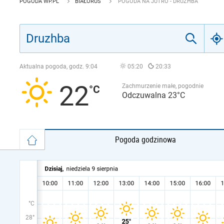
POGODA WP.PL
BIAŁORUŚ
POGODA NA JUTRO - DRUZHBA
Aktualna pogoda, godz.
9:04
05:20
20:33
22
Zachmurzenie małe, pogodnie
Odczuwalna 23°C
Pogoda godzinowa
°C
28°