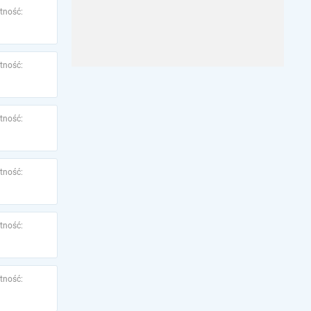
tność:
tność:
tność:
tność:
tność:
tność: