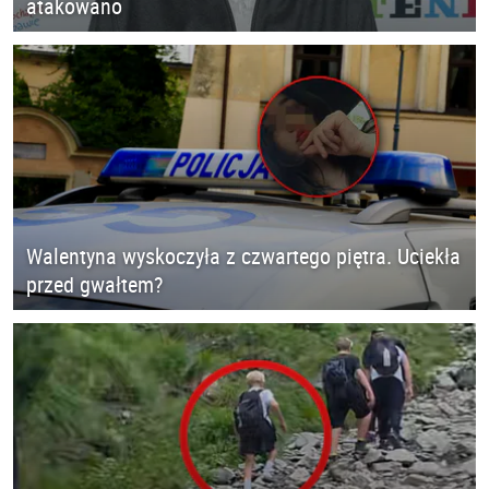
atakowano
Walentyna wyskoczyła z czwartego piętra. Uciekła
przed gwałtem?