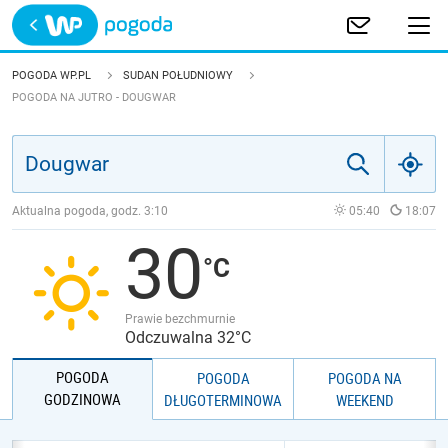
Trwa ładowanie
POLSKA
POGODA WP.PL
SUDAN POŁUDNIOWY
POGODA NA JUTRO - DOUGWAR
EUROPA
ŚWIAT
Aktualna pogoda, godz.
3:10
05:40
18:07
JAKOŚĆ POWIETRZA
30
Prawie bezchmurnie
Odczuwalna 32°C
POGODA
POGODA
POGODA NA
GODZINOWA
DŁUGOTERMINOWA
WEEKEND