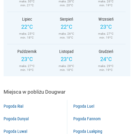
maks. 30°C
maks. 28°C
maks. 26°C
min. 21°C
min. 20°C
min. 19°C
Lipiec
Sierpień
Wrzesień
22°C
22°C
23°C
maks. 25°C
maks. 26°C
maks. 27°C
min. 18°C
min. 18°C
min. 19°C
Październik
Listopad
Grudzień
23°C
23°C
24°C
maks. 27°C
maks. 28°C
maks. 29°C
min. 19°C
min. 18°C
min. 19°C
Miejsca w pobliżu Dougwar
Pogoda Rial
Pogoda Luel
Pogoda Dunyal
Pogoda Fannom
Pogoda Luwal
Pogoda Luakping