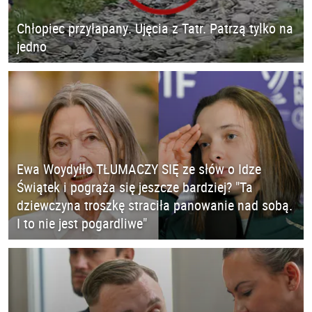
Chłopiec przyłapany. Ujęcia z Tatr. Patrzą tylko na
jedno
Ewa Woydyłło TŁUMACZY SIĘ ze słów o Idze
Świątek i pogrąża się jeszcze bardziej? "Ta
dziewczyna troszkę straciła panowanie nad sobą.
I to nie jest pogardliwe"