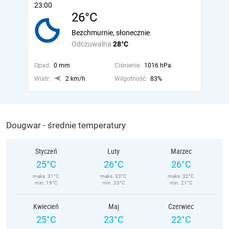
23:00
26°C
Bezchmurnie, słonecznie
Odczuwalna
28°C
Opad:
0 mm
Ciśnienie:
1016 hPa
Wiatr:
2 km/h
Wilgotność:
83%
Dougwar - średnie temperatury
Styczeń
Luty
Marzec
25°C
26°C
26°C
maks. 31°C
maks. 33°C
maks. 32°C
min. 19°C
min. 20°C
min. 21°C
Kwiecień
Maj
Czerwiec
25°C
23°C
22°C