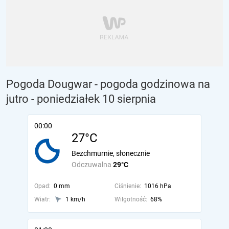
Pogoda Dougwar - pogoda godzinowa na
jutro
- poniedziałek 10 sierpnia
00:00
27°C
Bezchmurnie, słonecznie
Odczuwalna
29°C
Opad:
0 mm
Ciśnienie:
1016 hPa
Wiatr:
1 km/h
Wilgotność:
68%