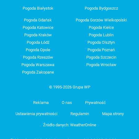
Pogoda Białystok
Pogoda Bydgoszcz
Pogoda Gdańsk
Pogoda Gorzów Wielkopolski
Pogoda Katowice
Pogoda Kielce
Pogoda Kraków
Pogoda Lublin
Pogoda Łódź
Pogoda Olsztyn
Pogoda Opole
Pogoda Poznań
Pogoda Rzeszów
Pogoda Szczecin
Pogoda Warszawa
Pogoda Wrocław
Pogoda Zakopane
© 1995-2026 Grupa WP
Reklama
O nas
Prywatność
Ustawienia prywatności
Regulamin
Mapa strony
Źródło danych: WeatherOnline