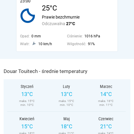
23:00
25°C
Prawie bezchmurnie
Odczuwalna
27°C
Opad:
0 mm
Ciśnienie:
1016 hPa
Wiatr:
10 km/h
Wilgotność:
91%
Douar Touitech - średnie temperatury
Styczeń
Luty
Marzec
13°C
13°C
14°C
maks. 15°C
maks. 15°C
maks. 16°C
min. 10°C
min. 10°C
min. 11°C
Kwiecień
Maj
Czerwiec
15°C
18°C
21°C
maks. 18°C
maks. 21°C
maks. 24°C