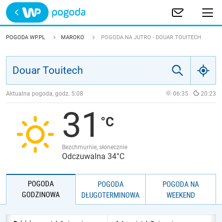
Trwa ładowanie
POLSKA
POGODA WP.PL
MAROKO
POGODA NA JUTRO - DOUAR TOUITECH
EUROPA
ŚWIAT
Aktualna pogoda, godz.
5:08
06:35
20:23
31
JAKOŚĆ POWIETRZA
Bezchmurnie, słonecznie
Odczuwalna 34°C
POGODA
POGODA
POGODA NA
GODZINOWA
DŁUGOTERMINOWA
WEEKEND