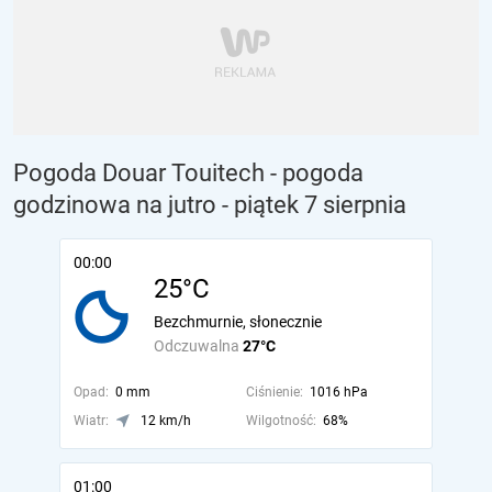
Pogoda Douar Touitech - pogoda
godzinowa na jutro
- piątek 7 sierpnia
00:00
25°C
Bezchmurnie, słonecznie
Odczuwalna
27°C
Opad:
0 mm
Ciśnienie:
1016 hPa
Wiatr:
12 km/h
Wilgotność:
68%
01:00