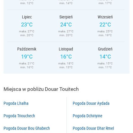
min. 12°C
min. 14°C
min. 17°C
Lipiec
Sierpień
Wrzesień
23°C
24°C
22°C
maks. 27°C
maks. 27°C
maks. 25°C
min. 20°C
min. 20°C
min. 19°C
Październik
Listopad
Grudzień
19°C
16°C
14°C
maks. 21°C
maks. 18°C
maks. 15°C
min. 16°C
min. 13°C
min. 11°C
Miejsca w pobliżu Douar Touitech
Pogoda Lhalha
Pogoda Douar Aydada
Pogoda Triouchech
Pogoda Dchiriyine
Pogoda Douar Bou Ghabech
Pogoda Douar Dhar Rmel