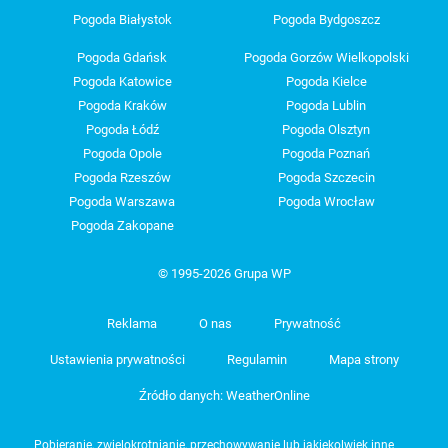
Pogoda Białystok
Pogoda Bydgoszcz
Pogoda Gdańsk
Pogoda Gorzów Wielkopolski
Pogoda Katowice
Pogoda Kielce
Pogoda Kraków
Pogoda Lublin
Pogoda Łódź
Pogoda Olsztyn
Pogoda Opole
Pogoda Poznań
Pogoda Rzeszów
Pogoda Szczecin
Pogoda Warszawa
Pogoda Wrocław
Pogoda Zakopane
© 1995-2026 Grupa WP
Reklama
O nas
Prywatność
Ustawienia prywatności
Regulamin
Mapa strony
Źródło danych: WeatherOnline
Pobieranie, zwielokrotnianie, przechowywanie lub jakiekolwiek inne